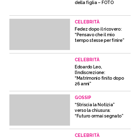
della figlia – FOTO
CELEBRITÀ
Fedez dopo il ricovero:
“Pensavo che il mio
tempo stesse per finire”
CELEBRITÀ
Edoardo Leo,
l’indiscrezione:
“Matrimonio finito dopo
26 anni”
GOSSIP
“Striscia la Notizia”
verso la chiusura:
“Futuro ormai segnato”
CELEBRITÀ