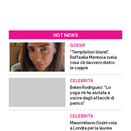
HOT NEWS
GOSSIP
“Temptation Island”,
Raffaella Mennoia svela
cosa c’è davvero dietro
le coppie
CELEBRITÀ
Belen Rodriguez: “Lo
yoga mi ha aiutata a
uscire dagli attacchi di
panico”
CELEBRITÀ
Massimiliano Ossini vola
a Londra per la laurea