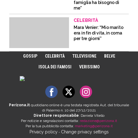
famiglia ha bisogno di
me”
CELEBRITÀ
Mara Venier: “Mio marito
era in fin di vita, in coma
per tre giorni”
GOSSIP
CELEBRITÀ
TELEVISIONE
BELVE
ISOLA DEI FAMOSI
VERISSIMO
Perizona.it
quotidiano online è una testata registrata Aut. del tribunale
di Palermo n. 10 del 27/12/2021
Direttore responsabile
: Daniela Vitello
Per notizie e segnalazioni contatta:
redazione@perizona.it
Per la tua pubblicità contatta:
marketing@perizona.it
Privacy policy
Change privacy settings
-