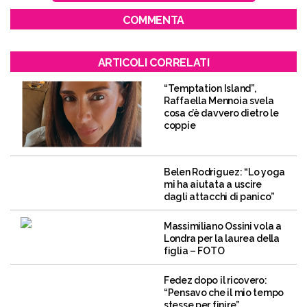
COMMENTA
ARTICOLI CORRELATI
“Temptation Island”,
Raffaella Mennoia svela
cosa c’è davvero dietro le
coppie
Belen Rodriguez: “Lo yoga
mi ha aiutata a uscire
dagli attacchi di panico”
Massimiliano Ossini vola a
Londra per la laurea della
figlia – FOTO
Fedez dopo il ricovero:
“Pensavo che il mio tempo
stesse per finire”