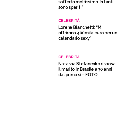
sofferto moltissimo. In tanti
sono spariti”
CELEBRITÀ
Lorena Bianchetti: “Mi
offrirono 400mila euro per un
calendario sexy”
CELEBRITÀ
Natasha Stefanenko risposa
il marito in Brasile a 30 anni
dal primo sì – FOTO