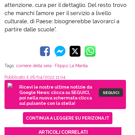
attenzione, cura per il dettaglio. Del resto trovo
che manchi l’amore per il servizio a livello
culturale, di Paese: bisognerebbe lavorarci a
partire dalle scuole”.
Tags:
corriere della sera
·
Filippo La Mantia
Pubblicato il 26/04/2022 11:04
Ricevi le nostre ultime notizie da
Google News: clicca su SEGUICI,
SEGUICI
poi nella nuova schermata clicca
sul pulsante con la stella!
CONTINUA A LEGGERE SU PERIZONA.IT
ARTICOLI CORRELATI