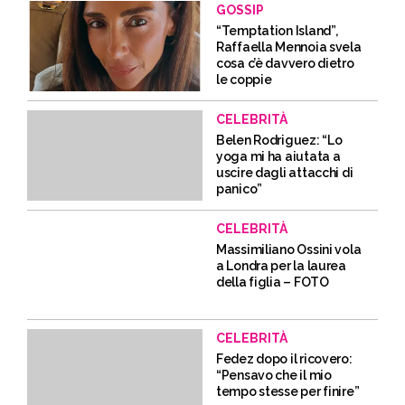
GOSSIP
“Temptation Island”,
Raffaella Mennoia svela
cosa c’è davvero dietro
le coppie
CELEBRITÀ
Belen Rodriguez: “Lo
yoga mi ha aiutata a
uscire dagli attacchi di
panico”
CELEBRITÀ
Massimiliano Ossini vola
a Londra per la laurea
della figlia – FOTO
CELEBRITÀ
Fedez dopo il ricovero:
“Pensavo che il mio
tempo stesse per finire”