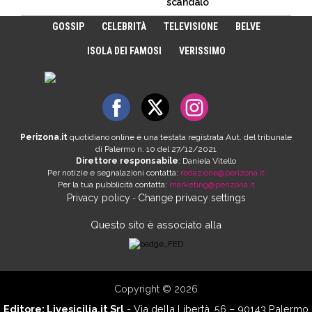
scandalo
GOSSIP
CELEBRITÀ
TELEVISIONE
BELVE
ISOLA DEI FAMOSI
VERISSIMO
Perizona.it
quotidiano online è una testata registrata Aut. del tribunale
di Palermo n. 10 del 27/12/2021
Direttore responsabile
: Daniela Vitello
Per notizie e segnalazioni contatta:
redazione@perizona.it
Per la tua pubblicità contatta:
marketing@perizona.it
Privacy policy
Change privacy settings
-
Questo sito è associato alla
Copyright © 2026
Editore:
Livesicilia.it Srl
- Via della Libertà, 56 – 90143 Palermo