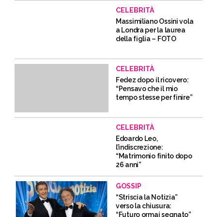
CELEBRITÀ
Massimiliano Ossini vola
a Londra per la laurea
della figlia – FOTO
CELEBRITÀ
Fedez dopo il ricovero:
“Pensavo che il mio
tempo stesse per finire”
CELEBRITÀ
Edoardo Leo,
l’indiscrezione:
“Matrimonio finito dopo
26 anni”
GOSSIP
“Striscia la Notizia”
verso la chiusura:
“Futuro ormai segnato”