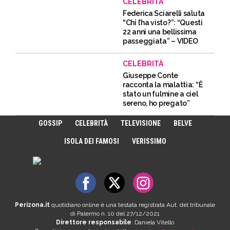
CELEBRITÀ
Federica Sciarelli saluta
“Chi l’ha visto?”: “Questi
22 anni una bellissima
passeggiata” – VIDEO
CELEBRITÀ
Giuseppe Conte
racconta la malattia: “È
stato un fulmine a ciel
sereno, ho pregato”
GOSSIP
CELEBRITÀ
TELEVISIONE
BELVE
ISOLA DEI FAMOSI
VERISSIMO
Perizona.it
quotidiano online è una testata registrata Aut. del tribunale
di Palermo n. 10 del 27/12/2021
Direttore responsabile
: Daniela Vitello