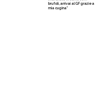
brufoli, arrivai al GF grazie a
mia cugina”