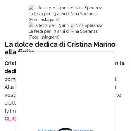
La festa per i 3 anni di Nina Speranza
(Foto Instagram)
La festa per i 3 anni di Nina Speranza
(Foto Instagram)
La dolce dedica di Cristina Marino
alla figlia
Cristina Marino ha commosso i follower con la
dedica
pubblicata in occasione del terzo
compleanno della sua primogenita: A te ciotti.
Alla tua energia. Alla tua passione per l’orto, i
vestiti, i balletti, i libri, la pittura e le fatine. A te
ciotti che sono certa, in un’altra vita era una
fatina magica anche tu”.
CLICCA E SEGUICI SU FACEBOOK