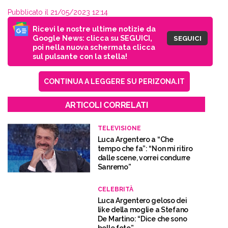
Pubblicato il 21/05/2023 12:14
Ricevi le nostre ultime notizie da
Google News: clicca su SEGUICI,
SEGUICI
poi nella nuova schermata clicca
sul pulsante con la stella!
CONTINUA A LEGGERE SU PERIZONA.IT
ARTICOLI CORRELATI
TELEVISIONE
Luca Argentero a “Che
tempo che fa”: “Non mi ritiro
dalle scene, vorrei condurre
Sanremo”
CELEBRITÀ
Luca Argentero geloso dei
like della moglie a Stefano
De Martino: “Dice che sono
belle foto”