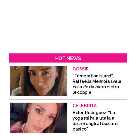
HOT NEWS
GOSSIP
“Temptation Island”,
Raffaella Mennoia svela
cosa c’è davvero dietro
le coppie
CELEBRITÀ
Belen Rodriguez: “Lo
yoga mi ha aiutata a
uscire dagli attacchi di
panico”