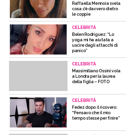
Raffaella Mennoia svela
cosa c’è davvero dietro
le coppie
CELEBRITÀ
Belen Rodriguez: “Lo
yoga mi ha aiutata a
uscire dagli attacchi di
panico”
CELEBRITÀ
Massimiliano Ossini vola
a Londra per la laurea
della figlia – FOTO
CELEBRITÀ
Fedez dopo il ricovero:
“Pensavo che il mio
tempo stesse per finire”