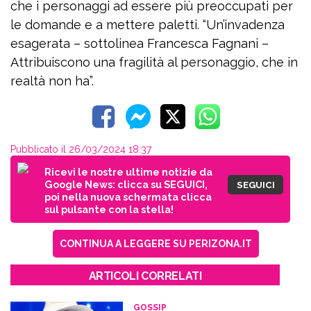
che i personaggi ad essere più preoccupati per
le domande e a mettere paletti. “Un’invadenza
esagerata – sottolinea Francesca Fagnani –
Attribuiscono una fragilità al personaggio, che in
realtà non ha”.
Pubblicato il 26/03/2024 18:37
Ricevi le nostre ultime notizie da
Google News: clicca su SEGUICI,
SEGUICI
poi nella nuova schermata clicca
sul pulsante con la stella!
CONTINUA A LEGGERE SU PERIZONA.IT
ARTICOLI CORRELATI
GOSSIP