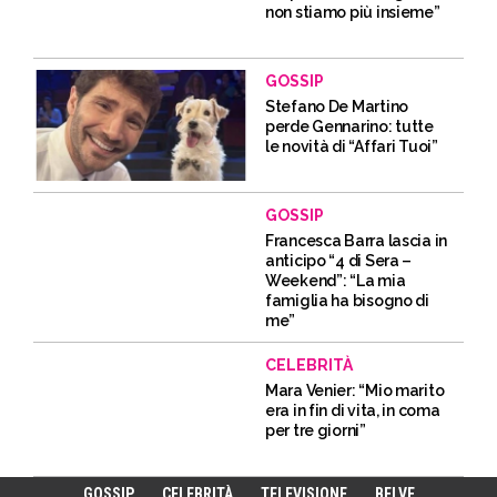
non stiamo più insieme”
GOSSIP
Stefano De Martino
perde Gennarino: tutte
le novità di “Affari Tuoi”
GOSSIP
Francesca Barra lascia in
anticipo “4 di Sera –
Weekend”: “La mia
famiglia ha bisogno di
me”
CELEBRITÀ
Mara Venier: “Mio marito
era in fin di vita, in coma
per tre giorni”
GOSSIP
CELEBRITÀ
TELEVISIONE
BELVE