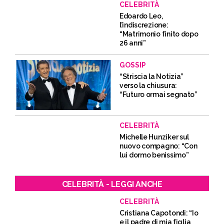
CELEBRITÀ
Edoardo Leo,
l’indiscrezione:
“Matrimonio finito dopo
26 anni”
GOSSIP
“Striscia la Notizia”
verso la chiusura:
“Futuro ormai segnato”
CELEBRITÀ
Michelle Hunziker sul
nuovo compagno: “Con
lui dormo benissimo”
CELEBRITÀ - LEGGI ANCHE
CELEBRITÀ
Cristiana Capotondi: “Io
e il padre di mia figlia