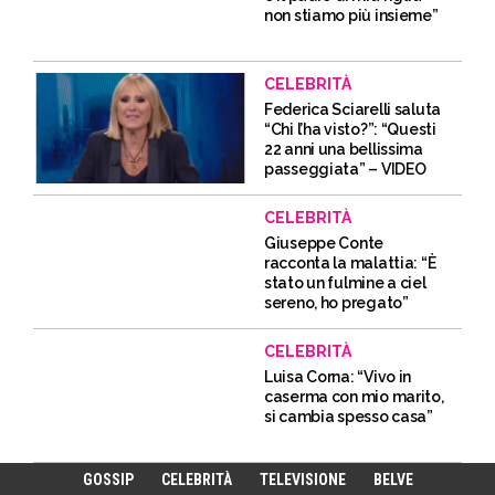
non stiamo più insieme”
CELEBRITÀ
Federica Sciarelli saluta
“Chi l’ha visto?”: “Questi
22 anni una bellissima
passeggiata” – VIDEO
CELEBRITÀ
Giuseppe Conte
racconta la malattia: “È
stato un fulmine a ciel
sereno, ho pregato”
CELEBRITÀ
Luisa Corna: “Vivo in
caserma con mio marito,
si cambia spesso casa”
GOSSIP
CELEBRITÀ
TELEVISIONE
BELVE