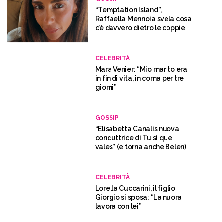
“Temptation Island”,
Raffaella Mennoia svela cosa
c’è davvero dietro le coppie
CELEBRITÀ
Mara Venier: “Mio marito era
in fin di vita, in coma per tre
giorni”
GOSSIP
“Elisabetta Canalis nuova
conduttrice di Tu sì que
vales” (e torna anche Belen)
CELEBRITÀ
Lorella Cuccarini, il figlio
Giorgio si sposa: “La nuora
lavora con lei”