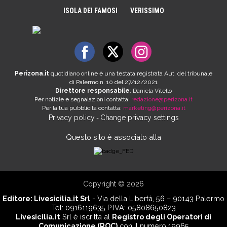
ISOLA DEI FAMOSI
VERISSIMO
Perizona.it
quotidiano online è una testata registrata Aut. del tribunale
di Palermo n. 10 del 27/12/2021
Direttore responsabile
: Daniela Vitello
Per notizie e segnalazioni contatta:
redazione@perizona.it
Per la tua pubblicità contatta:
marketing@perizona.it
Privacy policy
Change privacy settings
-
Questo sito è associato alla
Copyright © 2026
Editore:
Livesicilia.it Srl
- Via della Libertà, 56 – 90143 Palermo
Tel: 0916119635 P.IVA: 05808650823
Livesicilia.it
Srl è iscritta al
Registro degli Operatori di
Comunicazione (ROC)
con il numero 19965