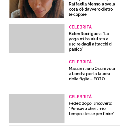
Raffaella Mennoia svela
cosa c’è davvero dietro
le coppie
CELEBRITÀ
Belen Rodriguez: “Lo
yoga mi ha aiutata a
uscire dagli attacchi di
panico”
CELEBRITÀ
Massimiliano Ossini vola
a Londra per la laurea
della figlia – FOTO
CELEBRITÀ
Fedez dopo il ricovero:
“Pensavo che il mio
tempo stesse per finire”