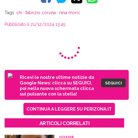
Tags:
chi
·
fabrizio corona
·
nina moric
Pubblicato il 21/12/2024 13:45
Ricevi le nostre ultime notizie da
Google News: clicca su SEGUICI,
SEGUICI
poi nella nuova schermata clicca
sul pulsante con la stella!
CONTINUA A LEGGERE SU PERIZONA.IT
ARTICOLI CORRELATI
GOSSIP