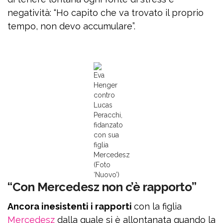
negatività: “Ho capito che va trovato il proprio
tempo, non devo accumulare”.
Eva
Henger
contro
Lucas
Peracchi,
fidanzato
con sua
figlia
Mercedesz
(Foto
‘Nuovo’)
“Con Mercedesz non c’è rapporto”
Ancora inesistenti i rapporti
con la figlia
Mercedesz
dalla quale si è allontanata quando la