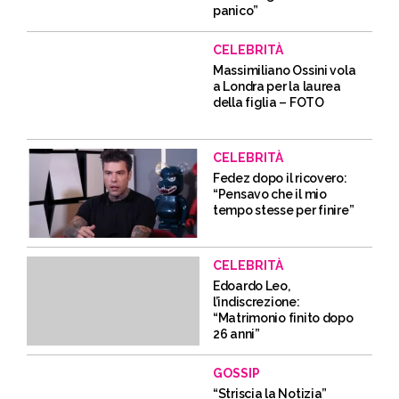
panico”
CELEBRITÀ
Massimiliano Ossini vola
a Londra per la laurea
della figlia – FOTO
CELEBRITÀ
Fedez dopo il ricovero:
“Pensavo che il mio
tempo stesse per finire”
CELEBRITÀ
Edoardo Leo,
l’indiscrezione:
“Matrimonio finito dopo
26 anni”
GOSSIP
“Striscia la Notizia”