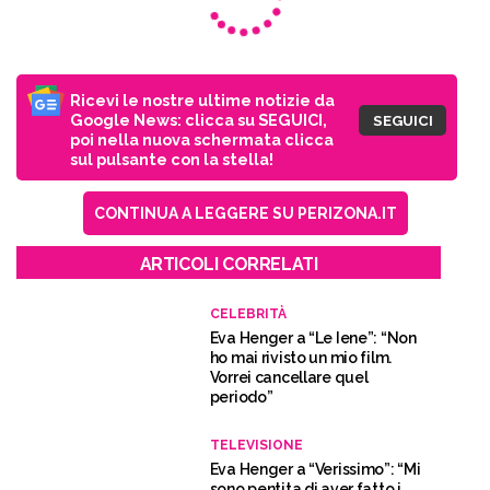
Ricevi le nostre ultime notizie da
Google News: clicca su SEGUICI,
SEGUICI
poi nella nuova schermata clicca
sul pulsante con la stella!
CONTINUA A LEGGERE SU PERIZONA.IT
ARTICOLI CORRELATI
CELEBRITÀ
Eva Henger a “Le Iene”: “Non
ho mai rivisto un mio film.
Vorrei cancellare quel
periodo”
TELEVISIONE
Eva Henger a “Verissimo”: “Mi
sono pentita di aver fatto i