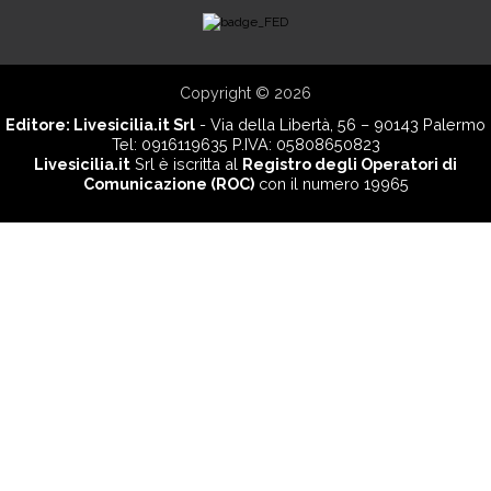
Copyright © 2026
Editore:
Livesicilia.it Srl
- Via della Libertà, 56 – 90143 Palermo
Tel: 0916119635 P.IVA: 05808650823
Livesicilia.it
Srl è iscritta al
Registro degli Operatori di
Comunicazione (ROC)
con il numero 19965