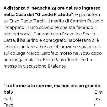
A distanza di neanche 24 ore dal suo ingresso
nella Casa del “Grande Fratello”
, è già bufera
su Enzo Paolo Turchi. Il marito di Carmen Russo è
incappato in uno scivolone che sta facendo il
giro dei social. Parlando con l’ex velina Shaila
Gatta, il ballerino e coreografo napoletano si è
lasciato andare ad una dichiarazione spiacevole
sul collega Marco Garofalo morto nel 2018 dopo
una lunga malattia. Enzo Paolo Turchi ne ha
messo in discussione il talento.
“Lui ha iniziato con me, ma non era un grande
ballerino perché aveva dei problemi fisici.
E mi
ha fatto da assistente, mi dava una mano a casa.
Faceva le pulizie e queste cose qui”, ha detto