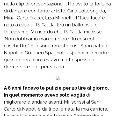
nella clip di presentazione – Ho avuto la fortuna
di danzare con tante artiste: Gina Lollobrigida,
Mina, Carla Fracci, Liza Minnelli. Il ‘Tuca tuca’ è
nato a casa di Raffaella. Era un ballo osé, ci
toccavamo. Mi ricordo che Raffaella mi disse:
‘Non dobbiamo mai cambiare. Tu così col
caschetto…’. E io sono rimasto così. Sono nato a
Napoli ai Quartieri Spagnoli, a 4 anni mia madre
già non c’era e io restavo molto spesso a
dormire da solo, per strada.
A 8 anni facevo le pulizie per 20 lire al giorno.
In quel momento avevo solo voglia
di
migliorare e andare avanti. Mi iscrissi al San
Carlo di Napoli e da lì poi è nata la mia carriera.
La scintilla che è nata tra me e Carmen deve