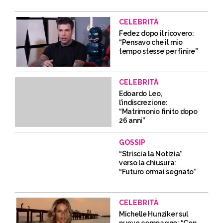
CELEBRITÀ
Fedez dopo il ricovero:
“Pensavo che il mio
tempo stesse per finire”
CELEBRITÀ
Edoardo Leo,
l’indiscrezione:
“Matrimonio finito dopo
26 anni”
GOSSIP
“Striscia la Notizia”
verso la chiusura:
“Futuro ormai segnato”
CELEBRITÀ
Michelle Hunziker sul
nuovo compagno: “Con