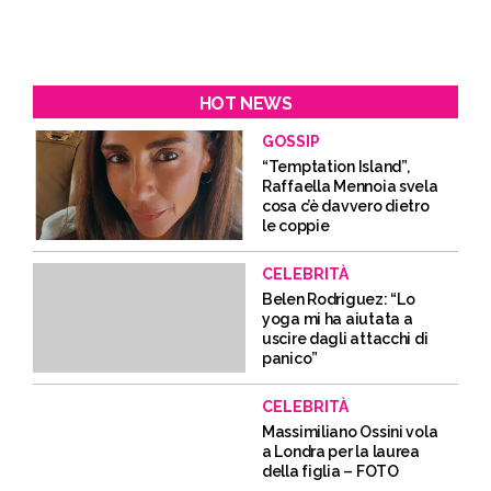
HOT NEWS
GOSSIP
“Temptation Island”,
Raffaella Mennoia svela
cosa c’è davvero dietro
le coppie
CELEBRITÀ
Belen Rodriguez: “Lo
yoga mi ha aiutata a
uscire dagli attacchi di
panico”
CELEBRITÀ
Massimiliano Ossini vola
a Londra per la laurea
della figlia – FOTO