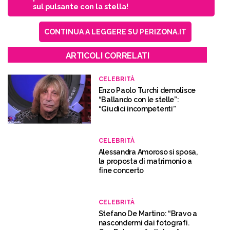
sul pulsante con la stella!
CONTINUA A LEGGERE SU PERIZONA.IT
ARTICOLI CORRELATI
CELEBRITÀ
Enzo Paolo Turchi demolisce
“Ballando con le stelle”:
“Giudici incompetenti”
CELEBRITÀ
Alessandra Amoroso si sposa,
la proposta di matrimonio a
fine concerto
CELEBRITÀ
Stefano De Martino: “Bravo a
nascondermi dai fotografi.