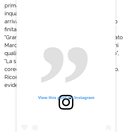
prima che la regia cambiasse bruscamente
inquadratura per evitare che le sue parole
arrivassero al pubblico. A commentare la clip
finita su una pagina Instagram dedicata al
“Grande Fratello” e a “L’Isola dei Famosi” è stato
Marco Salvati, autore televisivo di programmi
quali “Ciao Darwin”, “La Talpa”, “Avanti un altro”,
“La sai l’ultima?”. “Marco è stato un grande
coreografo, cosa che Enzo Paolo non è stato.
Ricordarlo così mi sembra irrispettoso”, ha
evidenziato Marco Salvati.
View this post on Instagram