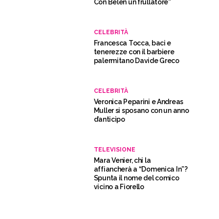
Con Belen un frullatore”
CELEBRITÀ
Francesca Tocca, baci e
tenerezze con il barbiere
palermitano Davide Greco
CELEBRITÀ
Veronica Peparini e Andreas
Muller si sposano con un anno
d’anticipo
TELEVISIONE
Mara Venier, chi la
affiancherà a “Domenica In”?
Spunta il nome del comico
vicino a Fiorello