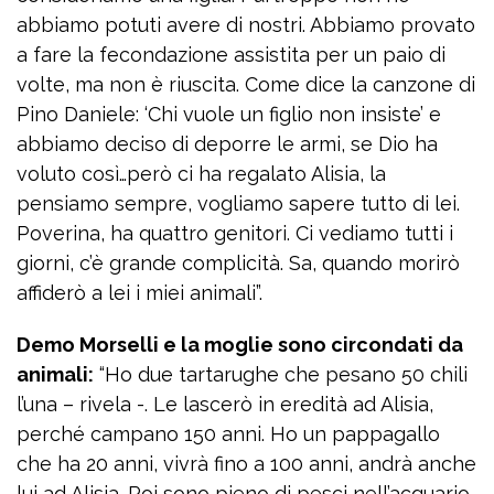
abbiamo potuti avere di nostri. Abbiamo provato
a fare la fecondazione assistita per un paio di
volte, ma non è riuscita. Come dice la canzone di
Pino Daniele: ‘Chi vuole un figlio non insiste’ e
abbiamo deciso di deporre le armi, se Dio ha
voluto così…però ci ha regalato Alisia, la
pensiamo sempre, vogliamo sapere tutto di lei.
Poverina, ha quattro genitori. Ci vediamo tutti i
giorni, c’è grande complicità. Sa, quando morirò
affiderò a lei i miei animali”.
Demo Morselli e la moglie sono circondati da
animali:
“Ho due tartarughe che pesano 50 chili
l’una – rivela -. Le lascerò in eredità ad Alisia,
perché campano 150 anni. Ho un pappagallo
che ha 20 anni, vivrà fino a 100 anni, andrà anche
lui ad Alisia. Poi sono pieno di pesci nell’acquario