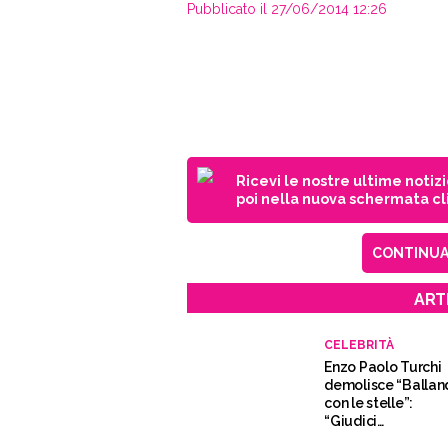
Pubblicato il 27/06/2014 12:26
Ricevi le nostre ultime notiz
poi nella nuova schermata cli
CONTINUA 
ART
CELEBRITÀ
Enzo Paolo Turchi
demolisce “Ballan
con le stelle”:
“Giudici
incompetenti”