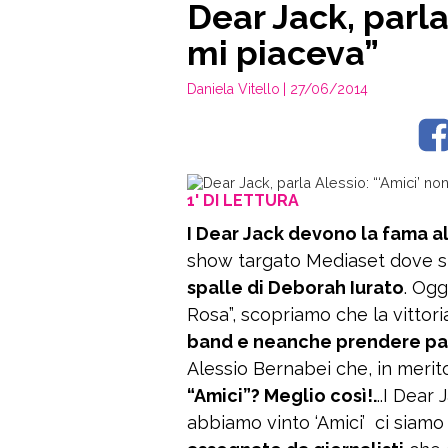
Dear Jack, parla
mi piaceva”
Daniela Vitello
| 27/06/2014
1' DI LETTURA
I Dear Jack devono la fama al
show targato Mediaset dove si 
spalle di Deborah Iurato
. Ogg
Rosa”, scopriamo che la vittor
band e neanche prendere pa
Alessio Bernabei che, in merito 
“Amici”? Meglio così!.
..I Dea
abbiamo vinto ‘Amici’ ci siamo 