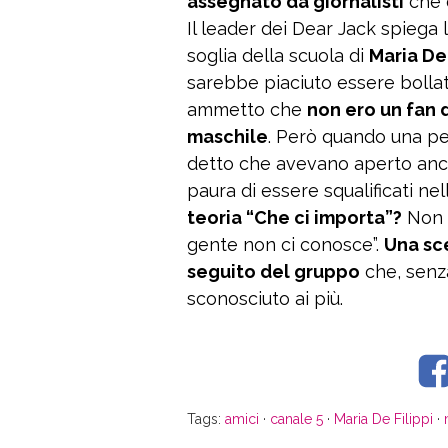
assegnato da giornalisti
che è
Il leader dei Dear Jack spiega 
soglia della scuola di
Maria De
sarebbe piaciuto essere bollato 
ammetto che
non ero un fan
maschile
. Però quando una per
detto che avevano aperto anch
paura di essere squalificati nel
teoria “Che ci importa”?
Non s
gente non ci conosce”.
Una sce
seguito del gruppo
che, senza
sconosciuto ai più.
Tags:
amici
·
canale 5
·
Maria De Filippi
·