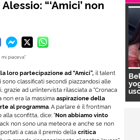
 Alessio: “‘Amici’ non
la loro partecipazione ad “Amici”,
il talent
Bel
sono classificati secondi piazzandosi alle
yog
usc
i, grazie ad un’intervista rilasciata a “Cronaca
pa
ia non era la massima
aspirazione della
rte al programma
. A parlare è il frontman
alla sconfitta, dice: “
Non abbiamo vinto
r Jack non sono una meteora e anche se non
portati a casa il premio della
critica