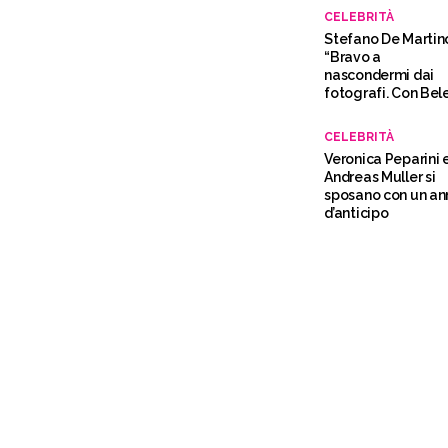
CELEBRITÀ
Stefano De Martin
“Bravo a
nascondermi dai
fotografi. Con Bel
un frullatore”
CELEBRITÀ
Veronica Peparini 
Andreas Muller si
sposano con un an
d’anticipo