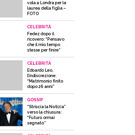
vola a Londra per la
laurea della figlia –
FOTO
CELEBRITÀ
Fedez dopo il
ricovero: “Pensavo
che il mio tempo
stesse per finire”
CELEBRITÀ
Edoardo Leo,
l’indiscrezione:
“Matrimonio finito
dopo 26 anni”
GOSSIP
“Striscia la Notizia”
verso la chiusura:
“Futuro ormai
segnato”