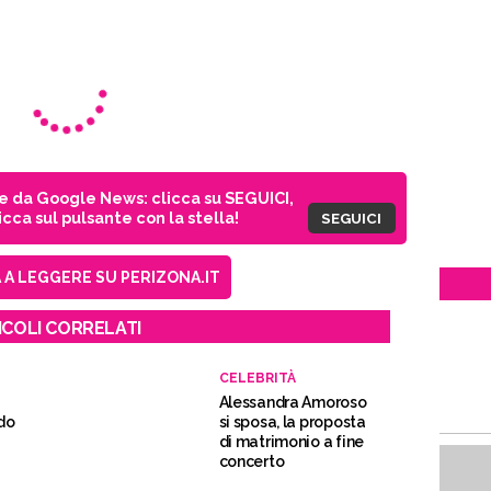
ie da Google News: clicca su SEGUICI,
cca sul pulsante con la stella!
SEGUICI
A LEGGERE SU PERIZONA.IT
ICOLI CORRELATI
CELEBRITÀ
Alessandra Amoroso
do
si sposa, la proposta
di matrimonio a fine
concerto