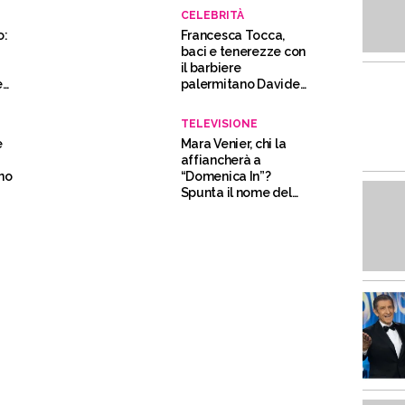
CELEBRITÀ
o:
Francesca Tocca,
baci e tenerezze con
il barbiere
en
palermitano Davide
Greco
TELEVISIONE
e
Mara Venier, chi la
affiancherà a
no
“Domenica In”?
Spunta il nome del
comico vicino a
Fiorello