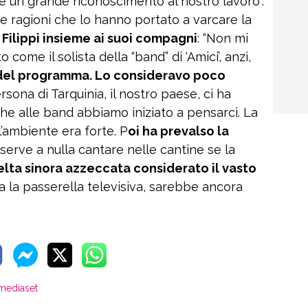
 un grande riconoscimento al nostro lavoro”.
le ragioni che lo hanno portato a varcare la
 Filippi insieme ai suoi compagni
: “Non mi
come il solista della “band” di ‘Amici’, anzi,
 del programma. Lo consideravo poco
sona di Tarquinia, il nostro paese, ci ha
e alle band abbiamo iniziato a pensarci. La
l’ambiente era forte. P
oi ha prevalso la
erve a nulla cantare nelle cantine se la
lta sinora azzeccata considerato il vasto
 la passerella televisiva, sarebbe ancora
mediaset