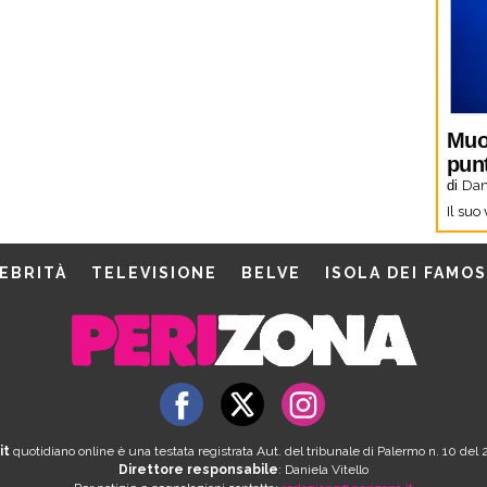
Muo
pun
di
Dani
Il suo
EBRITÀ
TELEVISIONE
BELVE
ISOLA DEI FAMOS
it
quotidiano online è una testata registrata Aut. del tribunale di Palermo n. 10 de
Direttore responsabile
: Daniela Vitello