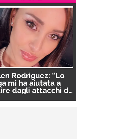
en Rodriguez: “Lo
a mi ha aiutata a
ire dagli attacchi di
nico”