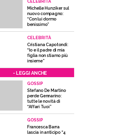
CELEBRITÀ
Michelle Hunziker sul
nuovo compagno:
“Con lui dormo
benissimo”
CELEBRITÀ
Cristiana Capotondi:
“Io e il padre di mia
figlia non stiamo più
insieme”
- LEGGI ANCHE
GOSSIP
Stefano De Martino
perde Gennarino:
tutte le novità di
“Affari Tuoi”
GOSSIP
Francesca Barra
lascia in anticipo “4