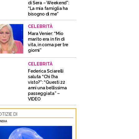
di Sera – Weekend”:
“La mia famiglia ha
bisogno di me”
CELEBRITÀ
Mara Venier: “Mio
marito era in fin di
vita, in coma per tre
giorni”
CELEBRITÀ
Federica Sciarelli
saluta “Chi l’ha
visto?”: “Questi 22
anni una bellissima
passeggiata” –
VIDEO
TIZIE DI
NDIA