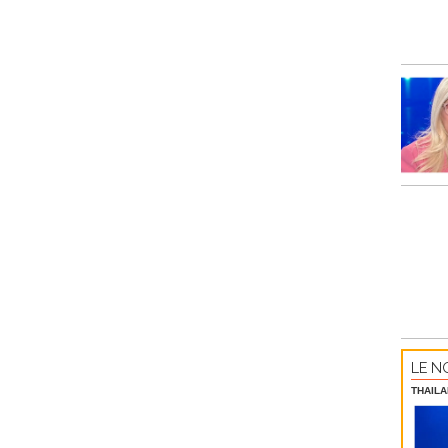
LE NO
THAILA