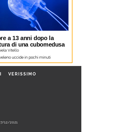
re a 13 anni dopo la
tura di una cubomedusa
ela Vitello
 veleno uccide in pochi minuti
I
VERISSIMO
l 27/12/2021