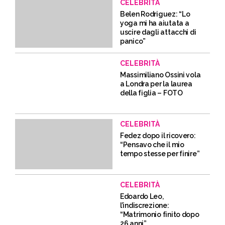
CELEBRITÀ
Belen Rodriguez: “Lo
yoga mi ha aiutata a
uscire dagli attacchi di
panico”
CELEBRITÀ
Massimiliano Ossini vola
a Londra per la laurea
della figlia – FOTO
CELEBRITÀ
Fedez dopo il ricovero:
“Pensavo che il mio
tempo stesse per finire”
CELEBRITÀ
Edoardo Leo,
l’indiscrezione:
“Matrimonio finito dopo
26 anni”