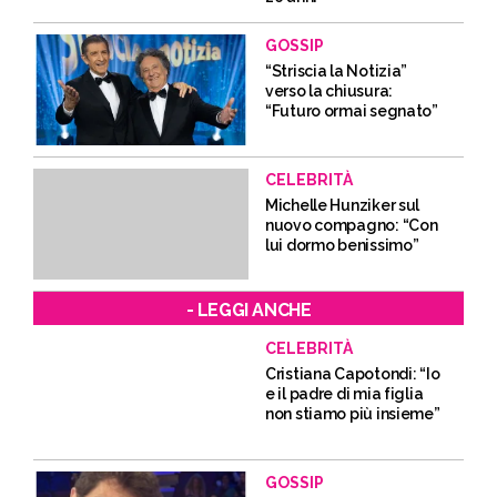
GOSSIP
“Striscia la Notizia”
verso la chiusura:
“Futuro ormai segnato”
CELEBRITÀ
Michelle Hunziker sul
nuovo compagno: “Con
lui dormo benissimo”
- LEGGI ANCHE
CELEBRITÀ
Cristiana Capotondi: “Io
e il padre di mia figlia
non stiamo più insieme”
GOSSIP