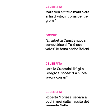
CELEBRITÀ
Mara Venier: “Mio marito era
in fin di vita, in coma per tre
giorni”
GOSSIP
“Elisabetta Canalis nuova
conduttrice di Tu sì que
vales” (e torna anche Belen)
CELEBRITÀ
Lorella Cuccarini, il figlio
Giorgio si sposa: “La nuora
lavora con lei”
CELEBRITÀ
Roberta Morise si separa a
pochi mesi dalla nascita del
secondo figlio