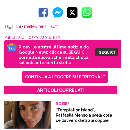
Tags:
chi
·
matteo renzi
·
soft
Pubblicato il 05/01/2016 16:21
Ricevi le nostre ultime notizie da
Google News: clicca su SEGUICI,
SEGUICI
poi nella nuova schermata clicca
sul pulsante con la stella!
CONTINUA A LEGGERE SU PERIZONA.IT
ARTICOLI CORRELATI
GOSSIP
“Temptation Island”,
Raffaella Mennoia svela cosa
c’è davvero dietro le coppie