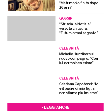
“Matrimonio finito dopo
26 anni”
GOSSIP
“Striscia la Notizia”
verso la chiusura:
“Futuro ormai segnato”
CELEBRITÀ
Michelle Hunziker sul
nuovo compagno: “Con
lui dormo benissimo”
CELEBRITÀ
Cristiana Capotondi: “Io
e il padre di mia figlia
non stiamo più insieme”
- LEGGI ANCHE