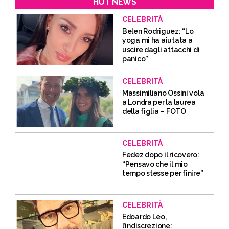
HOT NEWS
CELEBRITÀ
Belen Rodriguez: “Lo
yoga mi ha aiutata a
uscire dagli attacchi di
panico”
CELEBRITÀ
Massimiliano Ossini vola
a Londra per la laurea
della figlia – FOTO
CELEBRITÀ
Fedez dopo il ricovero:
“Pensavo che il mio
tempo stesse per finire”
CELEBRITÀ
Edoardo Leo,
l’indiscrezione: