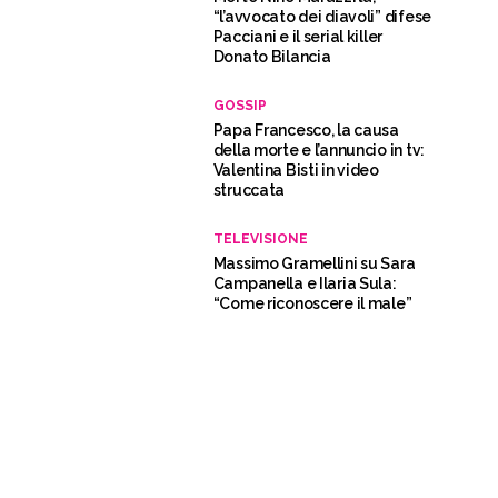
“l’avvocato dei diavoli” difese
Pacciani e il serial killer
Donato Bilancia
GOSSIP
Papa Francesco, la causa
della morte e l’annuncio in tv:
Valentina Bisti in video
struccata
TELEVISIONE
Massimo Gramellini su Sara
Campanella e Ilaria Sula:
“Come riconoscere il male”