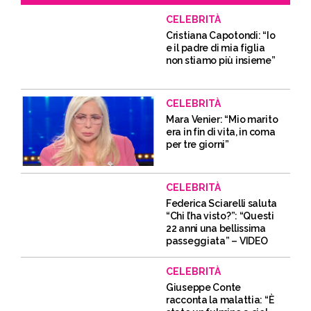
CELEBRITÀ
Cristiana Capotondi: “Io
e il padre di mia figlia
non stiamo più insieme”
CELEBRITÀ
Mara Venier: “Mio marito
era in fin di vita, in coma
per tre giorni”
CELEBRITÀ
Federica Sciarelli saluta
“Chi l’ha visto?”: “Questi
22 anni una bellissima
passeggiata” – VIDEO
CELEBRITÀ
Giuseppe Conte
racconta la malattia: “È