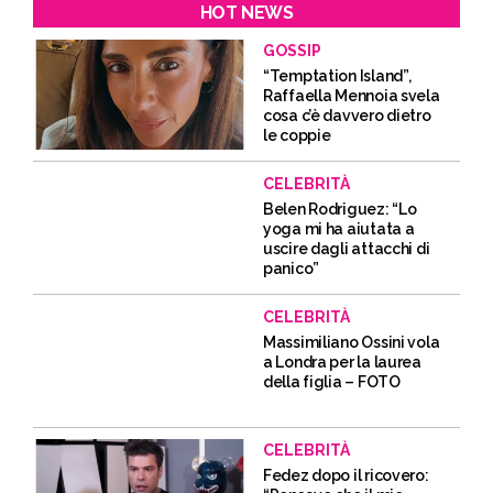
HOT NEWS
GOSSIP
“Temptation Island”,
Raffaella Mennoia svela
cosa c’è davvero dietro
le coppie
CELEBRITÀ
Belen Rodriguez: “Lo
yoga mi ha aiutata a
uscire dagli attacchi di
panico”
CELEBRITÀ
Massimiliano Ossini vola
a Londra per la laurea
della figlia – FOTO
CELEBRITÀ
Fedez dopo il ricovero: