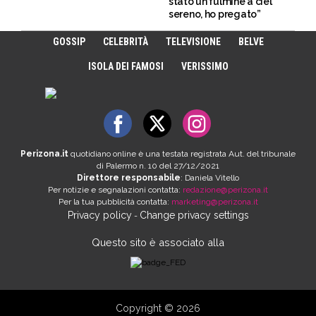
stato un fulmine a ciel
sereno, ho pregato”
GOSSIP
CELEBRITÀ
TELEVISIONE
BELVE
ISOLA DEI FAMOSI
VERISSIMO
Perizona.it
quotidiano online è una testata registrata Aut. del tribunale
di Palermo n. 10 del 27/12/2021
Direttore responsabile
: Daniela Vitello
Per notizie e segnalazioni contatta:
redazione@perizona.it
Per la tua pubblicità contatta:
marketing@perizona.it
Privacy policy
Change privacy settings
-
Questo sito è associato alla
Copyright © 2026