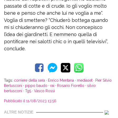
passate di cotte e di crude. Io gli voglio molto
bene e penso che anche lui ne voglia a me”.
Voglia di smettere? “Chiuderò bottega quando
mi si chiuderanno gli occhi. Non concepisco
l’idea dei giardinetti. E nemmeno quella di
pontificare nei salotti chic o in quelli televisivi”,
conclude.
Tags:
corriere della sera
·
Enrico Mentana
·
mediaset
·
Pier Silvio
Berlusconi
·
pippo baudo
·
rai
·
Rosario Fiorello
·
silvio
berlusconi
·
Tg5
·
Vasco Rossi
Pubblicato il 11/08/2023 13:56
ALTRE NOTIZIE