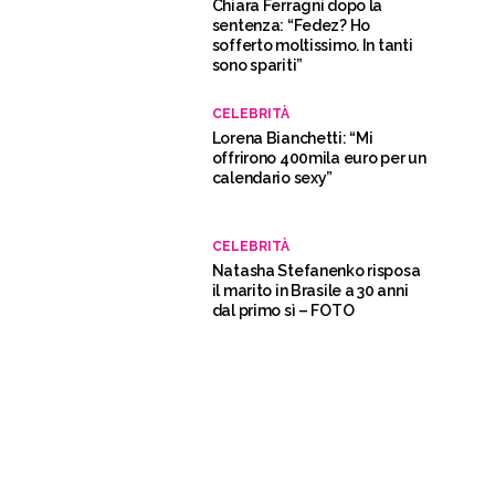
Chiara Ferragni dopo la
sentenza: “Fedez? Ho
sofferto moltissimo. In tanti
sono spariti”
CELEBRITÀ
Lorena Bianchetti: “Mi
offrirono 400mila euro per un
calendario sexy”
CELEBRITÀ
Natasha Stefanenko risposa
il marito in Brasile a 30 anni
dal primo sì – FOTO