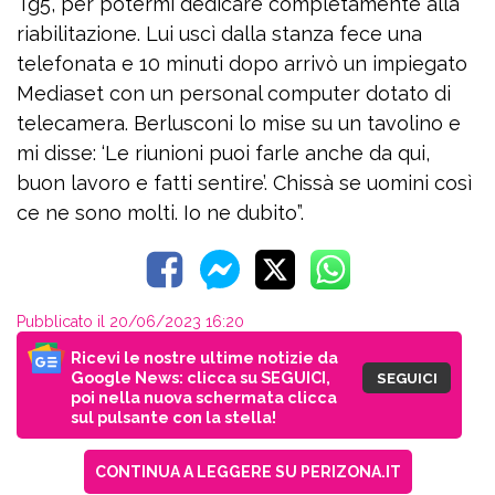
Tg5, per potermi dedicare completamente alla
riabilitazione. Lui uscì dalla stanza fece una
telefonata e 10 minuti dopo arrivò un impiegato
Mediaset con un personal computer dotato di
telecamera. Berlusconi lo mise su un tavolino e
mi disse: ‘Le riunioni puoi farle anche da qui,
buon lavoro e fatti sentire’. Chissà se uomini così
ce ne sono molti. Io ne dubito”.
Pubblicato il 20/06/2023 16:20
Ricevi le nostre ultime notizie da
Google News: clicca su SEGUICI,
SEGUICI
poi nella nuova schermata clicca
sul pulsante con la stella!
CONTINUA A LEGGERE SU PERIZONA.IT