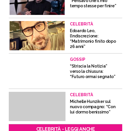
“Pensavo che il mio
tempo stesse per finire”
CELEBRITÀ
Edoardo Leo,
l’indiscrezione:
“Matrimonio finito dopo
26 anni”
GOSSIP
“Striscia la Notizia”
verso la chiusura:
“Futuro ormai segnato”
CELEBRITÀ
Michelle Hunziker sul
nuovo compagno: “Con
lui dormo benissimo”
CELEBRITÀ - LEGGI ANCHE