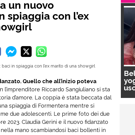
ha un nuovo
in spiaggia con l’ex
howgirl
Bel
yog
danzato. Quello che all’inizio poteva
usc
n l’imprenditore Riccardo Sangiuliano si sta
pa
toria d’amore. La coppia è stata beccata dal
una spiaggia di Formentera mentre si
ome due adolescenti. Le prime foto dei due
re 2023. Claudia Gerini e il nuovo fidanzato
ella mano scambiandosi baci bollenti in