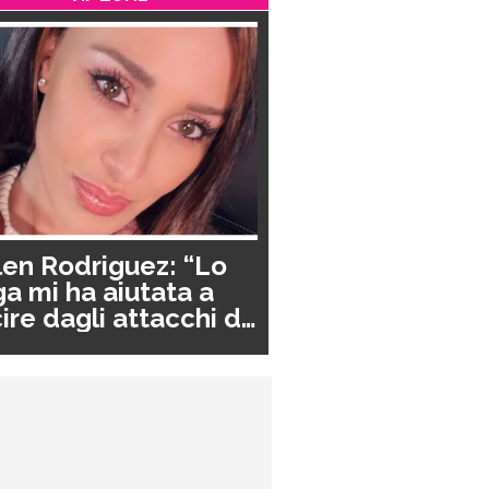
en Rodriguez: “Lo
a mi ha aiutata a
ire dagli attacchi di
nico”