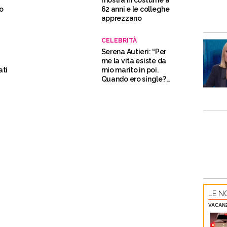
mostra in costume a
to
62 anni e le colleghe
apprezzano
CELEBRITÀ
Serena Autieri: “Per
me la vita esiste da
ati
mio marito in poi.
Quando ero single?
Mi divertivo”
LE NO
VACAN