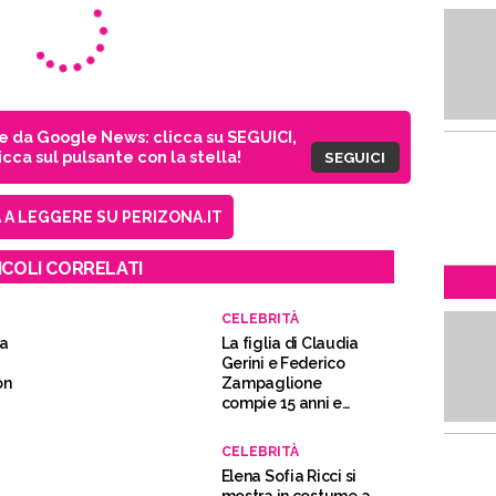
ie da Google News: clicca su SEGUICI,
cca sul pulsante con la stella!
SEGUICI
A LEGGERE SU PERIZONA.IT
ICOLI CORRELATI
CELEBRITÀ
la
La figlia di Claudia
Gerini e Federico
on
Zampaglione
compie 15 anni e
festeggia con i
genitori – Foto
CELEBRITÀ
Elena Sofia Ricci si