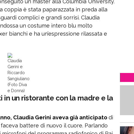
conseguito un master alla Columbia University.
la coppia è stata paparazzata in preda alla
guardi complici e grandi sorrisi. Claudia
e indossa un costume intero blu molto
oxer bianchi e ha un’espressione rilassata e
Claudia
Gerini e
Riccardo
Sangiuliano
(Foto Diva
e Donna)
ti in un ristorante con la madre e la
nno, Claudia Gerini aveva già anticipato
di
faceva battere di nuovo il cuore. Parlando
ai microfoni del programma radiofonico di Rai