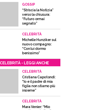
GOSSIP
“Striscia la Notizia”
verso la chiusura:
“Futuro ormai
segnato”
CELEBRITÀ
Michelle Hunziker sul
nuovo compagno:
“Con lui dormo
benissimo”
CELEBRITÀ - LEGGI ANCHE
CELEBRITÀ
Cristiana Capotondi:
“Io e il padre di mia
figlia non stiamo più
insieme”
CELEBRITÀ
Mara Venier: “Mio