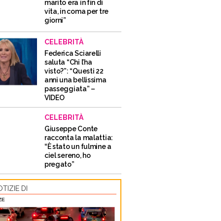
marito era in fin di
vita, in coma per tre
giorni”
CELEBRITÀ
Federica Sciarelli
saluta “Chi l’ha
visto?”: “Questi 22
anni una bellissima
passeggiata” –
VIDEO
CELEBRITÀ
Giuseppe Conte
racconta la malattia:
“È stato un fulmine a
ciel sereno, ho
pregato”
TIZIE DI
ZE