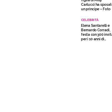
figlia di Milly
Carlucci ha sposa
un principe – Foto
CELEBRITÀ
Elena Santarelli e
Bernardo Corradi,
festa con 300 invit
per i 10 anni di
matrimonio