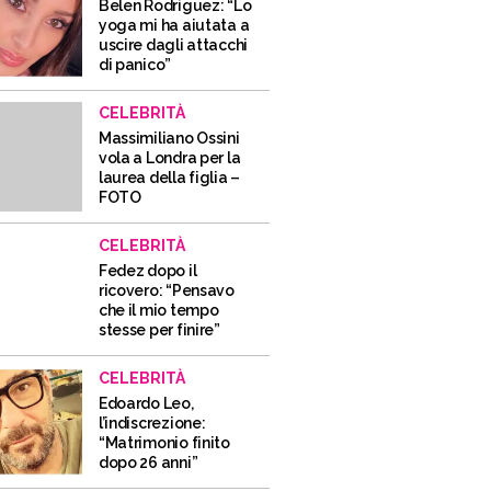
Belen Rodriguez: “Lo
yoga mi ha aiutata a
uscire dagli attacchi
di panico”
CELEBRITÀ
Massimiliano Ossini
vola a Londra per la
laurea della figlia –
FOTO
CELEBRITÀ
Fedez dopo il
ricovero: “Pensavo
che il mio tempo
stesse per finire”
CELEBRITÀ
Edoardo Leo,
l’indiscrezione:
“Matrimonio finito
dopo 26 anni”