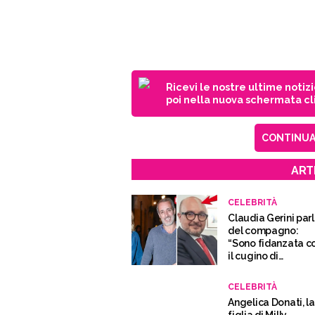
Ricevi le nostre ultime notiz
poi nella nuova schermata cli
CONTINUA 
ART
CELEBRITÀ
Claudia Gerini par
del compagno:
“Sono fidanzata c
il cugino di
Sangiuliano”
CELEBRITÀ
Angelica Donati, la