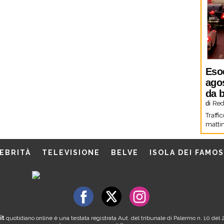
Eso
agos
da b
di
Red
Traffi
mattin
EBRITÀ
TELEVISIONE
BELVE
ISOLA DEI FAMOS
it
quotidiano online è una testata registrata Aut. del tribunale di Palermo n. 10 de