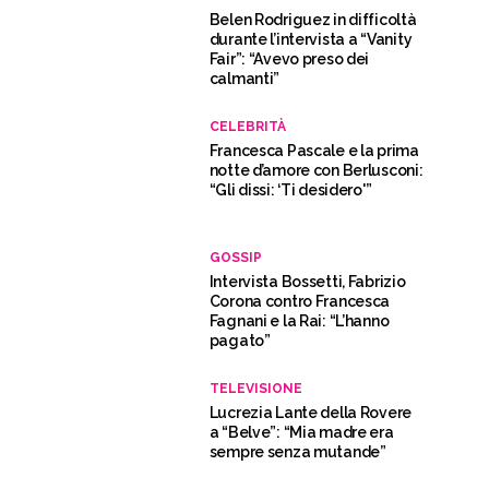
Belen Rodriguez in difficoltà
durante l’intervista a “Vanity
Fair”: “Avevo preso dei
calmanti”
CELEBRITÀ
Francesca Pascale e la prima
notte d’amore con Berlusconi:
“Gli dissi: ‘Ti desidero'”
GOSSIP
Intervista Bossetti, Fabrizio
Corona contro Francesca
Fagnani e la Rai: “L’hanno
pagato”
TELEVISIONE
Lucrezia Lante della Rovere
a “Belve”: “Mia madre era
sempre senza mutande”