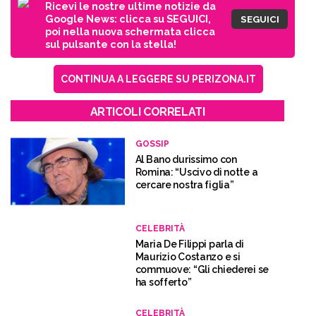
Ricevi le nostre ultime notizie da
Google News: clicca su SEGUICI,
SEGUICI
poi nella nuova schermata clicca
sul pulsante con la stella!
CONTINUA A LEGGERE SU PERIZONA.IT
ARTICOLI CORRELATI
GOSSIP
Al Bano durissimo con
Romina: “Uscivo di notte a
cercare nostra figlia”
CELEBRITÀ
Maria De Filippi parla di
Maurizio Costanzo e si
commuove: “Gli chiederei se
ha sofferto”
CELEBRITÀ