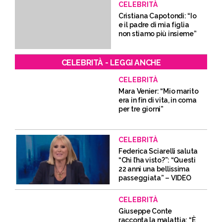
CELEBRITÀ
Cristiana Capotondi: “Io
e il padre di mia figlia
non stiamo più insieme”
CELEBRITÀ - LEGGI ANCHE
CELEBRITÀ
Mara Venier: “Mio marito
era in fin di vita, in coma
per tre giorni”
CELEBRITÀ
Federica Sciarelli saluta
“Chi l’ha visto?”: “Questi
22 anni una bellissima
passeggiata” – VIDEO
CELEBRITÀ
Giuseppe Conte
racconta la malattia: “È