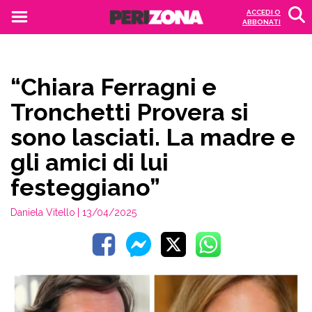
ACCEDI O
ABBONATI
“Chiara Ferragni e
Tronchetti Provera si
sono lasciati. La madre e
gli amici di lui
festeggiano”
Daniela Vitello
| 13/04/2025