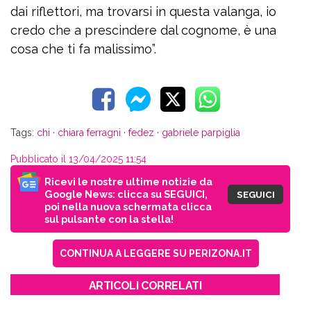
dai riflettori, ma trovarsi in questa valanga, io
credo che a prescindere dal cognome, è una
cosa che ti fa malissimo”.
Tags:
chi
·
chiara ferragni
·
fedez
·
gabriele parpiglia
Pubblicato il 13/04/2025 11:54
Ricevi le nostre ultime notizie da
Google News: clicca su SEGUICI,
SEGUICI
poi nella nuova schermata clicca
sul pulsante con la stella!
CONTINUA A LEGGERE SU PERIZONA.IT
ARTICOLI CORRELATI