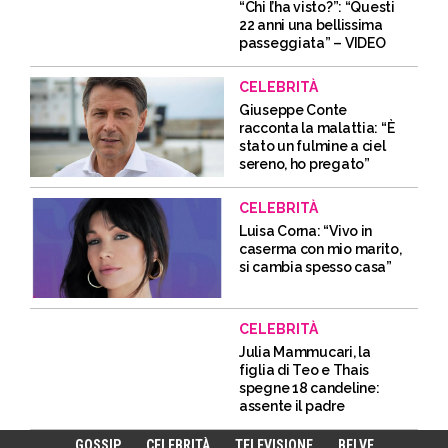
“Chi l’ha visto?”: “Questi
22 anni una bellissima
passeggiata” – VIDEO
CELEBRITÀ
Giuseppe Conte
racconta la malattia: “È
stato un fulmine a ciel
sereno, ho pregato”
CELEBRITÀ
Luisa Corna: “Vivo in
caserma con mio marito,
si cambia spesso casa”
CELEBRITÀ
Julia Mammucari, la
figlia di Teo e Thais
spegne 18 candeline:
assente il padre
GOSSIP
CELEBRITÀ
TELEVISIONE
BELVE