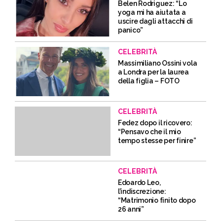
Belen Rodriguez: “Lo
yoga mi ha aiutata a
uscire dagli attacchi di
panico”
CELEBRITÀ
Massimiliano Ossini vola
a Londra per la laurea
della figlia – FOTO
CELEBRITÀ
Fedez dopo il ricovero:
“Pensavo che il mio
tempo stesse per finire”
CELEBRITÀ
Edoardo Leo,
l’indiscrezione:
“Matrimonio finito dopo
26 anni”