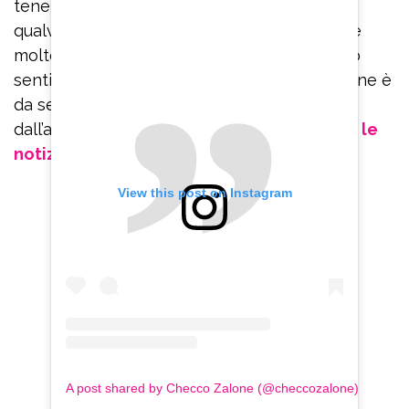
tenere nascosto, ma sappiamo che, ogni
qualvolta lui venga a Roma, e questo accade
molto spesso, si vedono e consumano il loro
sentimento sempre più vivace. Checco Zalone è
da sempre ossessionato dal gossip e
dall’apparire sui giornali per quanto riguarda
le
notizie sulla sua vita privata
”.
View this post on Instagram
A post shared by Checco Zalone (@checcozalone)