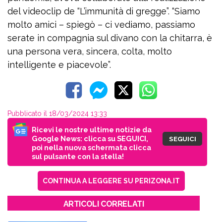
del videoclip de “L’immunità di gregge”. “Siamo
molto amici – spiegò – ci vediamo, passiamo
serate in compagnia sul divano con la chitarra, è
una persona vera, sincera, colta, molto
intelligente e piacevole”.
Pubblicato il 18/03/2024 13:33
Ricevi le nostre ultime notizie da
Google News: clicca su SEGUICI,
SEGUICI
poi nella nuova schermata clicca
sul pulsante con la stella!
CONTINUA A LEGGERE SU PERIZONA.IT
ARTICOLI CORRELATI