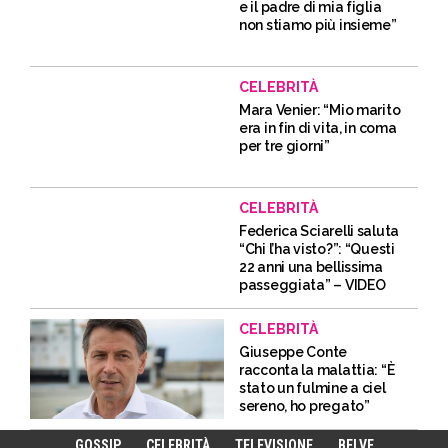
e il padre di mia figlia
non stiamo più insieme”
CELEBRITÀ
Mara Venier: “Mio marito
era in fin di vita, in coma
per tre giorni”
CELEBRITÀ
Federica Sciarelli saluta
“Chi l’ha visto?”: “Questi
22 anni una bellissima
passeggiata” – VIDEO
CELEBRITÀ
Giuseppe Conte
racconta la malattia: “È
stato un fulmine a ciel
sereno, ho pregato”
GOSSIP
CELEBRITÀ
TELEVISIONE
BELVE