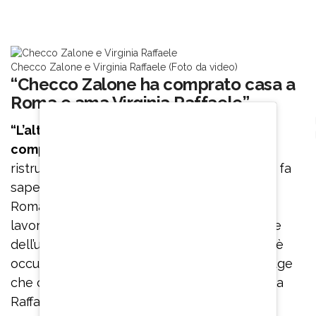
Checco Zalone e Virginia Raffaele (Foto da video)
“Checco Zalone ha comprato casa a
Roma e ama Virginia Raffaele”
“L’altra novità è che Checco Zalone ha
comprato una casa a Roma, i cui lavori
di
ristrutturazione stanno per essere ultimati – fa
sapere “Dillinger News” – Come mai proprio
Roma? Siamo sicuri che il motivo sia solo
lavorativo? A quanto pare no, perché il cuore
dell’uomo che da anni fa ridere l’Italia intera è
occupato, udite udite, dall’imitatrice più in auge
che ci sia in Italia in questo momento: Virginia
Raffaele. È un amore che hanno tentato di