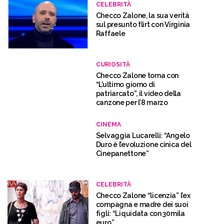
CELEBRITÀ
Checco Zalone, la sua verità
sul presunto flirt con Virginia
Raffaele
CURIOSITÀ
Checco Zalone torna con
“L’ultimo giorno di
patriarcato”, il video della
canzone per l’8 marzo
CINEMA
Selvaggia Lucarelli: “Angelo
Duro è l’evoluzione cinica del
Cinepanettone”
CELEBRITÀ
Checco Zalone “licenzia” l’ex
compagna e madre dei suoi
figli: “Liquidata con 30mila
euro”