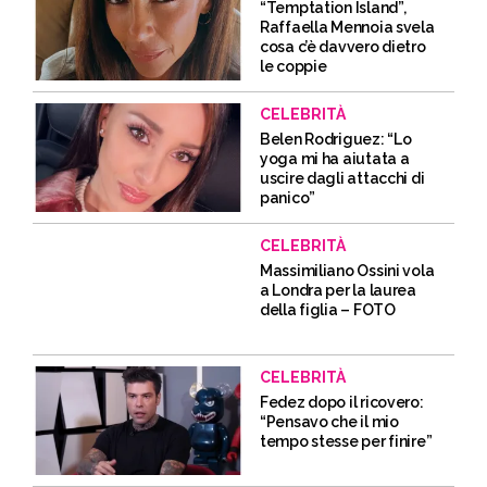
“Temptation Island”,
Raffaella Mennoia svela
cosa c’è davvero dietro
le coppie
CELEBRITÀ
Belen Rodriguez: “Lo
yoga mi ha aiutata a
uscire dagli attacchi di
panico”
CELEBRITÀ
Massimiliano Ossini vola
a Londra per la laurea
della figlia – FOTO
CELEBRITÀ
Fedez dopo il ricovero:
“Pensavo che il mio
tempo stesse per finire”