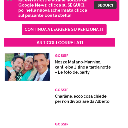
Google News: clicca su SEGUICI,
SEGUICI
poi nella nuova schermata clicca
sul pulsante con la stella!
CONTINUA A LEGGERE SU PERIZONA.IT
ARTICOLI CORRELATI
GOSSIP
Nozze Matano-Mannino,
canti e balli sino a tarda notte
– Le foto del party
GOSSIP
Charlène, ecco cosa chiede
per non divorziare da Alberto
GOSSIP