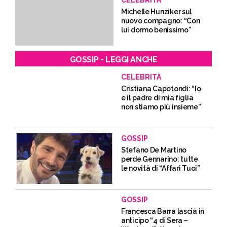
CELEBRITÀ
Michelle Hunziker sul
nuovo compagno: “Con
lui dormo benissimo”
GOSSIP - LEGGI ANCHE
CELEBRITÀ
Cristiana Capotondi: “Io
e il padre di mia figlia
non stiamo più insieme”
GOSSIP
Stefano De Martino
perde Gennarino: tutte
le novità di “Affari Tuoi”
GOSSIP
Francesca Barra lascia in
anticipo “4 di Sera –