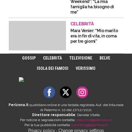
Weekend”: “La mia
famiglia ha bisogno di
me”
CELEBRITÀ
Mara Venier: “Mio marito
era in fin di vita, in coma
per tre giorni”
GOSSIP
CELEBRITÀ
TELEVISIONE
BELVE
ISOLA DEI FAMOSI
VERISSIMO
Perizona.it
quotidiano online è una testata registrata Aut. del tribunale
di Palermo n. 10 del 27/12/2021
Direttore responsabile
: Daniela Vitello
Per notizie e segnalazioni contatta:
redazione@perizona.it
Per la tua pubblicità contatta:
marketing@perizona.it
Privacy policy
Change privacy settings
-