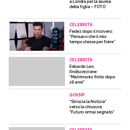
a Londra per la laurea
della figlia – FOTO
CELEBRITÀ
Fedez dopo il ricovero:
“Pensavo che il mio
tempo stesse per finire”
CELEBRITÀ
Edoardo Leo,
l’indiscrezione:
“Matrimonio finito dopo
26 anni”
GOSSIP
“Striscia la Notizia”
verso la chiusura:
“Futuro ormai segnato”