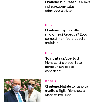
Charlène sfigurata? La nuova
indiscrezione sulla
principessa triste
GOSSIP
Charlène colpita dalla
sindrome di Rebecca? Ecco
come si manifesta questa
malattia
GOSSIP
“Io incinta di Alberto di
Monaco, si è presentato
come un avvocato
canadese”
GOSSIP
Charlène, Natale lontano da
marito e figli: “Rientrerà a
Monaco nel 2022”