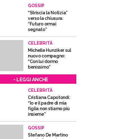
GOSSIP
“Striscia la Notizia”
verso la chiusura:
“Futuro ormai
segnato”
CELEBRITÀ
Michelle Hunziker sul
nuovo compagno:
“Con lui dormo
benissimo”
- LEGGI ANCHE
CELEBRITÀ
Cristiana Capotondi:
“Io e il padre di mia
figlia non stiamo più
insieme”
GOSSIP
Stefano De Martino