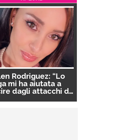
en Rodriguez: “Lo
a mi ha aiutata a
ire dagli attacchi di
nico”