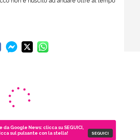
ccò non è riuscito ad andare oltre al tempo
ie da Google News: clicca su SEGUICI,
cca sul pulsante con la stella!
SEGUICI