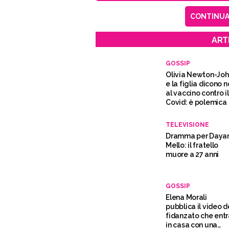
CONTINUA 
ART
GOSSIP
Olivia Newton-Joh
e la figlia dicono n
al vaccino contro il
Covid: è polemica
TELEVISIONE
Dramma per Daya
Mello: il fratello
muore a 27 anni
GOSSIP
Elena Morali
pubblica il video d
fidanzato che ent
in casa con una