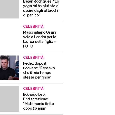
Belen Rodriguez: “Lo
yoga mi ha aiutata a
uscire dagli attacchi
di panico”
CELEBRITÀ
Massimiliano Ossini
vola a Londra per la
laurea della figlia –
FOTO
CELEBRITÀ
Fedez dopo il
ricovero: “Pensavo
che il mio tempo
stesse per finire”
CELEBRITÀ
Edoardo Leo,
l’indiscrezione:
“Matrimonio finito
dopo 26 anni”