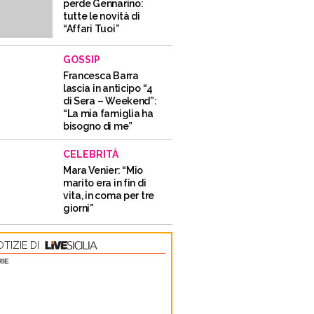
perde Gennarino:
tutte le novità di
“Affari Tuoi”
GOSSIP
Francesca Barra
lascia in anticipo “4
di Sera – Weekend”:
“La mia famiglia ha
bisogno di me”
CELEBRITÀ
Mara Venier: “Mio
marito era in fin di
vita, in coma per tre
giorni”
TIZIE DI
RIE