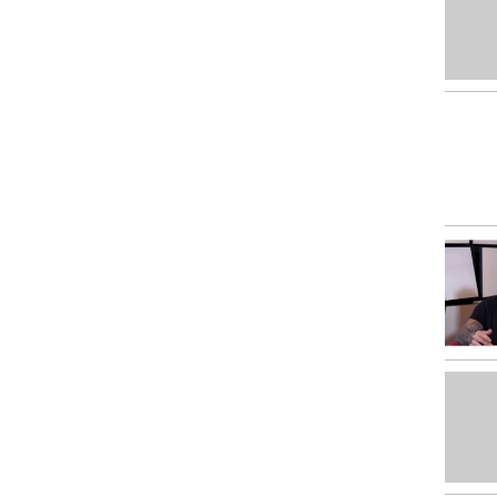
ei)
vuol dire avere un
figlio”