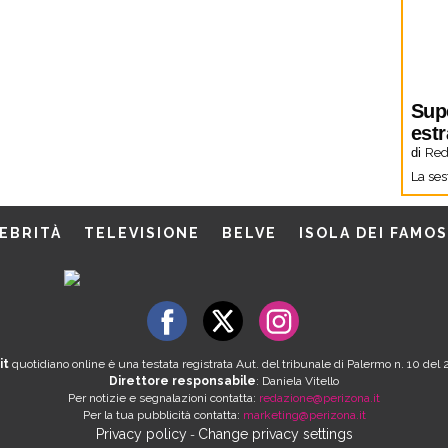
Sup
estr
di
Red
La ses
EBRITÀ
TELEVISIONE
BELVE
ISOLA DEI FAMOS
it
quotidiano online è una testata registrata Aut. del tribunale di Palermo n. 10 de
Direttore responsabile
: Daniela Vitello
Per notizie e segnalazioni contatta:
redazione@perizona.it
Per la tua pubblicità contatta:
marketing@perizona.it
Privacy policy
Change privacy settings
-