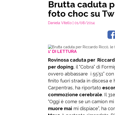
Brutta caduta p
foto choc su Tw
Daniela Vitello
| 01/08/2014
1' DI LETTURA
Rovinosa caduta per Riccard
per doping
, il “Cobra” di For
ovvero abbassare i 55’51” con 
finito fuori strada in discesa e
Carpentras, ha riportato
escori
commozione cerebrale
. Il 3
“Oggi è come se un camion mi
muore mai
mi dispiace”, ha co