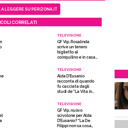
A LEGGERE SU PERIZONA.IT
ICOLI CORRELATI
TELEVISIONE
n
GF Vip, Rosalinda
o
scrive un tenero
biglietto al
coinquilino e in casa
esplode il gossip
TELEVISIONE
ne
Alda D’Eusanio
racconta di quando
fu cacciata dagli
studi de “La Vita in
Diretta” e la regia
stacca
TELEVISIONE
GF Vip, nuovo
el
scivolone per Alda
ra
D’Eusanio? “La De
Filippi non sa cosa