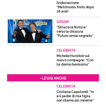
l’indiscrezione:
“Matrimonio finito dopo
26 anni”
GOSSIP
“Striscia la Notizia”
verso la chiusura:
“Futuro ormai segnato”
CELEBRITÀ
Michelle Hunziker sul
nuovo compagno: “Con
lui dormo benissimo”
- LEGGI ANCHE
CELEBRITÀ
Cristiana Capotondi: “Io
e il padre di mia figlia
non stiamo più insieme”