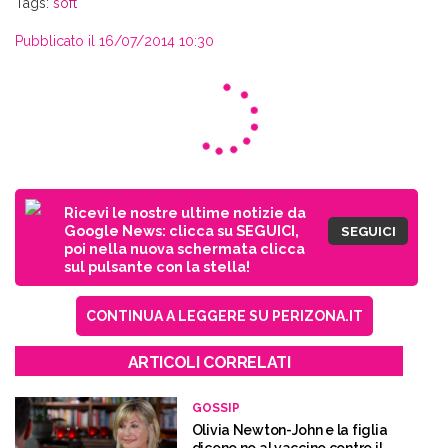
Tags:
soft
Pubblicato il 16/07/2014 10:30
Ricevi le nostre ultime notizie da
Google News: clicca su SEGUICI,
SEGUICI
poi nella nuova schermata clicca
sul pulsante con la stella!
CONTINUA A LEGGERE SU PERIZONA.IT
ARTICOLI CORRELATI
GOSSIP
Olivia Newton-John e la figlia
dicono no al vaccino contro il