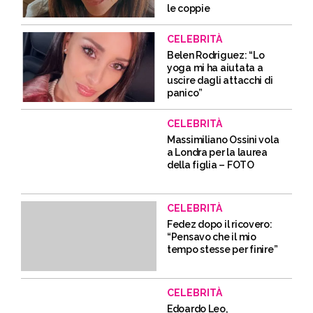
le coppie
CELEBRITÀ
Belen Rodriguez: “Lo
yoga mi ha aiutata a
uscire dagli attacchi di
panico”
CELEBRITÀ
Massimiliano Ossini vola
a Londra per la laurea
della figlia – FOTO
CELEBRITÀ
Fedez dopo il ricovero:
“Pensavo che il mio
tempo stesse per finire”
CELEBRITÀ
Edoardo Leo,