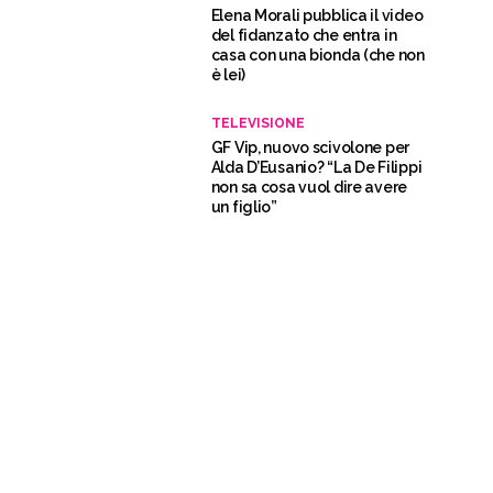
Elena Morali pubblica il video
del fidanzato che entra in
casa con una bionda (che non
è lei)
TELEVISIONE
GF Vip, nuovo scivolone per
Alda D’Eusanio? “La De Filippi
non sa cosa vuol dire avere
un figlio”