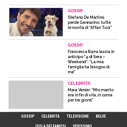
GOSSIP
Stefano De Martino
perde Gennarino: tutte
le novità di “Affari Tuoi”
GOSSIP
Francesca Barra lascia in
anticipo “4 di Sera –
Weekend”: “La mia
famiglia ha bisogno di
me”
CELEBRITÀ
Mara Venier: “Mio marito
era in fin di vita, in coma
per tre giorni”
GOSSIP
CELEBRITÀ
TELEVISIONE
BELVE
ISOLA DEI FAMOSI
VERISSIMO