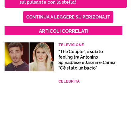
TELEVISIONE
“The Couple”, è subito
feeling tra Antonino
Spinalbese e Jasmine Carrisi:
“C’è stato un bacio”
CELEBRITÀ
Belen Rodriguez come
Chiara Ferragni: “Il nuovo
fidanzato ha un cognome
altisonante”
CELEBRITÀ
Belen Rodriguez ricorda
l’incidente del padre:
“Sorridevo per finta”
TELEVISIONE
“Sono anni che mi fidanzo e
mi sfidanzo”, Belen
Rodriguez chiede aiuto alla
terapeuta in tv