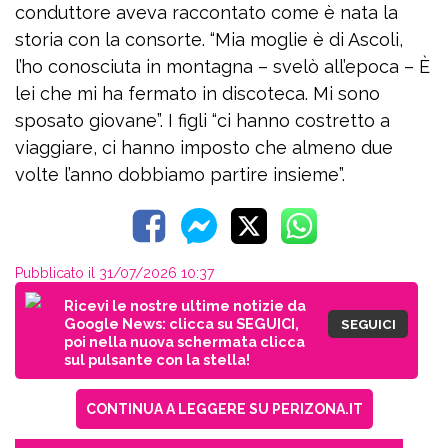
conduttore aveva raccontato come è nata la
storia con la consorte. “Mia moglie è di Ascoli,
l’ho conosciuta in montagna – svelò all’epoca – È
lei che mi ha fermato in discoteca. Mi sono
sposato giovane”. I figli “ci hanno costretto a
viaggiare, ci hanno imposto che almeno due
volte l’anno dobbiamo partire insieme”.
Pubblicato il 31/07/2026 10:37
Ricevi le nostre ultime notizie da
Google News: clicca su SEGUICI,
SEGUICI
poi nella nuova schermata clicca
sul pulsante con la stella!
CONTINUA A LEGGERE SU PERIZONA.IT