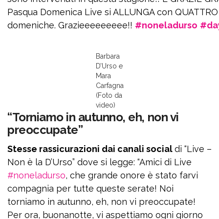
Pasqua Domenica Live si ALLUNGA con QUATTRO ore di
domeniche. Grazieeeeeeeee!!
#noneladurso
#da
Barbara
D’Urso e
Mara
Carfagna
(Foto da
video)
“Torniamo in autunno, eh, non vi
preoccupate”
Stesse rassicurazioni dai canali social
di “Live –
Non è la D’Urso” dove si legge: “Amici di Live
#noneladurso
, che grande onore è stato farvi
compagnia per tutte queste serate! Noi
torniamo in autunno, eh, non vi preoccupate!
Per ora, buonanotte, vi aspettiamo ogni giorno