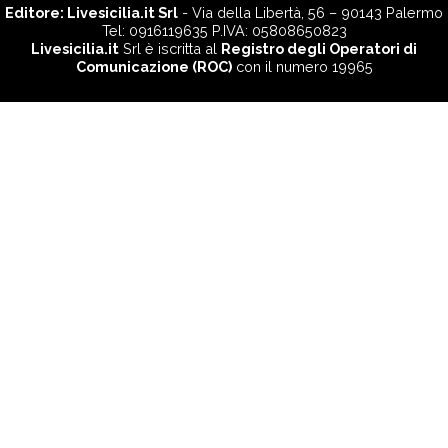
Editore:
Livesicilia.it Srl
- Via della Libertà, 56 – 90143 Palermo
Tel: 0916119635 P.IVA: 05808650823
Livesicilia.it
Srl è iscritta al
Registro degli Operatori di
Comunicazione (ROC)
con il numero 19965