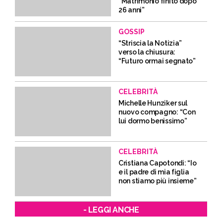
“Matrimonio finito dopo
26 anni”
GOSSIP
“Striscia la Notizia”
verso la chiusura:
“Futuro ormai segnato”
CELEBRITÀ
Michelle Hunziker sul
nuovo compagno: “Con
lui dormo benissimo”
CELEBRITÀ
Cristiana Capotondi: “Io
e il padre di mia figlia
non stiamo più insieme”
- LEGGI ANCHE