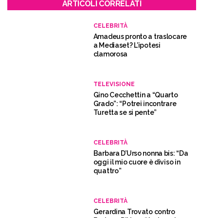
ARTICOLI CORRELATI
CELEBRITÀ
Amadeus pronto a traslocare
a Mediaset? L’ipotesi
clamorosa
TELEVISIONE
Gino Cecchettin a “Quarto
Grado”: “Potrei incontrare
Turetta se si pente”
CELEBRITÀ
Barbara D’Urso nonna bis: “Da
oggi il mio cuore è diviso in
quattro”
CELEBRITÀ
Gerardina Trovato contro