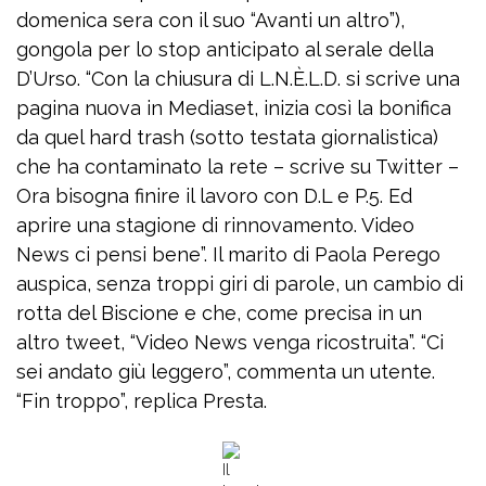
domenica sera con il suo “Avanti un altro”),
gongola per lo stop anticipato al serale della
D’Urso. “Con la chiusura di L.N.È.L.D. si scrive una
pagina nuova in Mediaset, inizia così la bonifica
da quel hard trash (sotto testata giornalistica)
che ha contaminato la rete – scrive su Twitter –
Ora bisogna finire il lavoro con D.L e P.5. Ed
aprire una stagione di rinnovamento. Video
News ci pensi bene”. Il marito di Paola Perego
auspica, senza troppi giri di parole, un cambio di
rotta del Biscione e che, come precisa in un
altro tweet, “Video News venga ricostruita”. “Ci
sei andato giù leggero”, commenta un utente.
“Fin troppo”, replica Presta.
Il