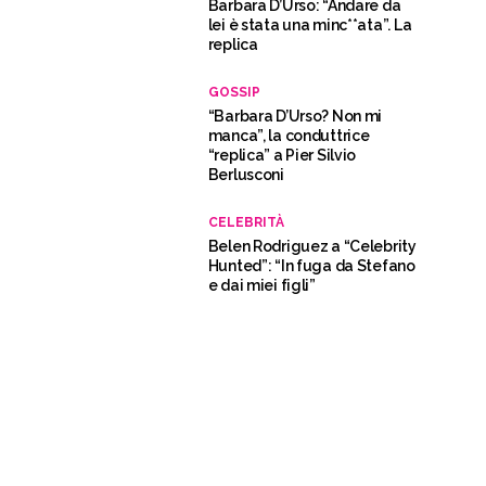
Barbara D’Urso: “Andare da
lei è stata una minc**ata”. La
replica
GOSSIP
“Barbara D’Urso? Non mi
manca”, la conduttrice
“replica” a Pier Silvio
Berlusconi
CELEBRITÀ
Belen Rodriguez a “Celebrity
Hunted”: “In fuga da Stefano
e dai miei figli”