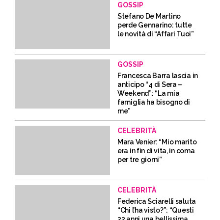
GOSSIP
Stefano De Martino
perde Gennarino: tutte
le novità di “Affari Tuoi”
GOSSIP
Francesca Barra lascia in
anticipo “4 di Sera –
Weekend”: “La mia
famiglia ha bisogno di
me”
CELEBRITÀ
Mara Venier: “Mio marito
era in fin di vita, in coma
per tre giorni”
CELEBRITÀ
Federica Sciarelli saluta
“Chi l’ha visto?”: “Questi
22 anni una bellissima