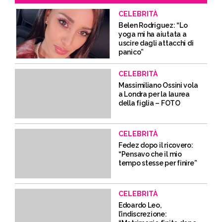
CELEBRITÀ
Belen Rodriguez: “Lo
yoga mi ha aiutata a
uscire dagli attacchi di
panico”
CELEBRITÀ
Massimiliano Ossini vola
a Londra per la laurea
della figlia – FOTO
CELEBRITÀ
Fedez dopo il ricovero:
“Pensavo che il mio
tempo stesse per finire”
CELEBRITÀ
Edoardo Leo,
l’indiscrezione: