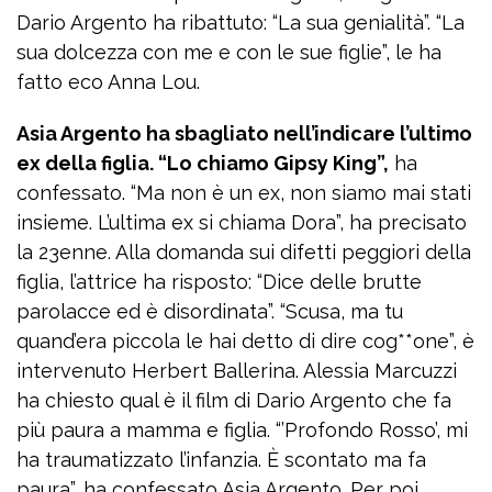
Dario Argento ha ribattuto: “La sua genialità”. “La
sua dolcezza con me e con le sue figlie”, le ha
fatto eco Anna Lou.
Asia Argento ha sbagliato nell’indicare l’ultimo
ex della figlia. “Lo chiamo Gipsy King”,
ha
confessato. “Ma non è un ex, non siamo mai stati
insieme. L’ultima ex si chiama Dora”, ha precisato
la 23enne. Alla domanda sui difetti peggiori della
figlia, l’attrice ha risposto: “Dice delle brutte
parolacce ed è disordinata”. “Scusa, ma tu
quand’era piccola le hai detto di dire cog**one”, è
intervenuto Herbert Ballerina. Alessia Marcuzzi
ha chiesto qual è il film di Dario Argento che fa
più paura a mamma e figlia. “’Profondo Rosso’, mi
ha traumatizzato l’infanzia. È scontato ma fa
paura”, ha confessato Asia Argento. Per poi