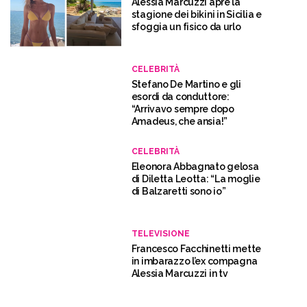
Alessia Marcuzzi apre la
stagione dei bikini in Sicilia e
sfoggia un fisico da urlo
CELEBRITÀ
Stefano De Martino e gli
esordi da conduttore:
“Arrivavo sempre dopo
Amadeus, che ansia!”
CELEBRITÀ
Eleonora Abbagnato gelosa
di Diletta Leotta: “La moglie
di Balzaretti sono io”
TELEVISIONE
Francesco Facchinetti mette
in imbarazzo l’ex compagna
Alessia Marcuzzi in tv