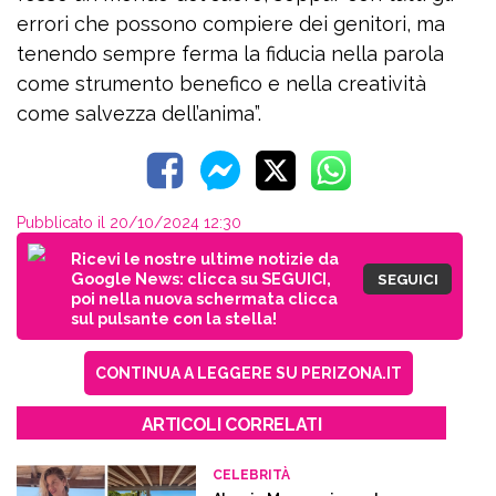
errori che possono compiere dei genitori, ma
tenendo sempre ferma la fiducia nella parola
come strumento benefico e nella creatività
come salvezza dell’anima”.
Pubblicato il 20/10/2024 12:30
Ricevi le nostre ultime notizie da
Google News: clicca su SEGUICI,
SEGUICI
poi nella nuova schermata clicca
sul pulsante con la stella!
CONTINUA A LEGGERE SU PERIZONA.IT
ARTICOLI CORRELATI
CELEBRITÀ