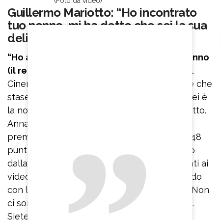
(Foto da video)
Guillermo Mariotto: “Ho incontrato
tuo nonno, mi ha detto che sei la sua
delizia”
“Ho avuto l’occasione di incontrare tuo nonno
(il regista Dario Argento, ndr)
al Festival del
Cinema di Roma e ha detto qualcosa su di te che
stasera effettivamente…è quello. Ha detto: ‘Lei è
la nostra delizia’”, ha svelato Guillermo Mariotto.
Anna Lou Castoldi e Nikita Perotti sono stati
premiati con tre 10 e due 9 per un totale di 48
punti, ovvero il punteggio più alto assegnato
dalla giuria durante la puntata. Tra i commenti ai
video postati sul profilo Instagram di “Ballando
con le stelle” spicca quello di Asia Argento: “Non
ci sono parole. Solo tutto l’amore del mondo.
Siete stati sublimi. Grazie di averci regalato