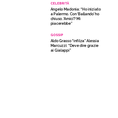
CELEBRITÀ
Angelo Madonia: “Ho iniziato
a Palermo. Con ‘Ballando’ ho
chiuso. ‘Amici’? Mi
piacerebbe”
GOSSIP
Aldo Grasso “infilza” Alessia
Marcuzzi: “Deve dire grazie
ai Gialappi”