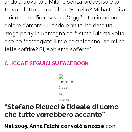
andò a trovarlo a Milano senza preavviso e lo
trovò a letto con un’altra. “Fiorello? Mi ha tradita
– ricorda nell’intervista a “Oggi” – Il mio primo
dolore d’amore. Quando è finita, ho dato un
mega party in Romagna ed è stata l’ultima volta
che ho festeggiato il mio compleanno… se mi ha
fatta soffrire? Sì, abbiamo sofferto”.
CLICCA E SEGUICI SU FACEBOOK
Fiorello
(Foto
da
video)
“Stefano Ricucci è l’ideale di uomo
che tutte vorrebbero accanto”
Nel 2005, Anna Falchi convolò a nozze
con