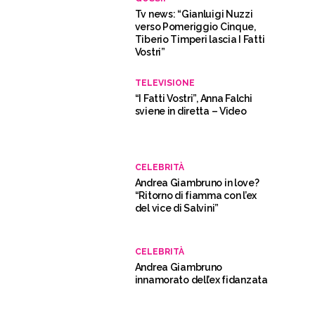
Tv news: “Gianluigi Nuzzi
verso Pomeriggio Cinque,
Tiberio Timperi lascia I Fatti
Vostri”
TELEVISIONE
“I Fatti Vostri”, Anna Falchi
sviene in diretta – Video
CELEBRITÀ
Andrea Giambruno in love?
“Ritorno di fiamma con l’ex
del vice di Salvini”
CELEBRITÀ
Andrea Giambruno
innamorato dell’ex fidanzata
del vice di Salvini? “Lei lo ha
già lasciato”