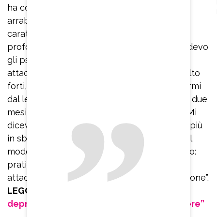
ha confidato – Se ho paura o inizio ad
arrabbiarmi per qualcosa perché ho un
caratterino non molto facile, inspiro
profondamente. Quando stavo male e prendevo
gli psicofarmaci, quando mi arrivavano gli
attacchi di panico che erano veramente molto
forti, ero immobilizzata, non riuscivo ad alzarmi
dal letto e ad uscire dalla stanza. Sono stata due
mesi rinchiusa in casa, con le tende chiuse. Mi
dicevano: ‘Respira’. Io ci provavo ma andavo più
in sbatti. Invece bisogna imparare a farlo nel
modo corretto. Quindi rinnovo il mio consiglio:
praticate Hatha yoga se volete uscire dagli
attacchi di panico che portano alla depressione”.
LEGGI ANCHE:
Belen Rodriguez e la
depressione: “Sono sparita per sopravvivere”