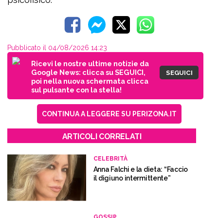
Pubblicato il 04/08/2026 14:23
Ricevi le nostre ultime notizie da
Google News: clicca su SEGUICI,
SEGUICI
poi nella nuova schermata clicca
sul pulsante con la stella!
CONTINUA A LEGGERE SU PERIZONA.IT
ARTICOLI CORRELATI
CELEBRITÀ
Anna Falchi e la dieta: “Faccio
il digiuno intermittente”
GOSSIP