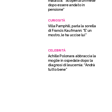
malattia: “Scoperta un mese
dopo essere andato in
pensione”
CURIOSITÀ
Villa Pamphili, parla la sorella
di Francis Kaufmann: “E’ un
mostro, le ha uccise lui”
CELEBRITÀ
Achille Polonara abbraccia la
moglie in ospedale dopo la
diagnosi di leucemia: “Andrà
tutto bene”