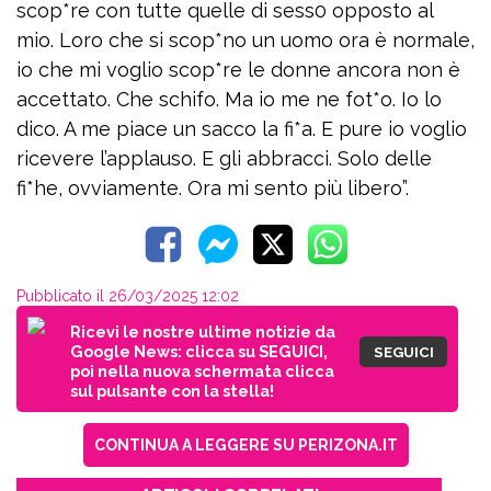
scop*re con tutte quelle di sess0 opposto al
mio. Loro che si scop*no un uomo ora è normale,
io che mi voglio scop*re le donne ancora non è
accettato. Che schifo. Ma io me ne fot*o. Io lo
dico. A me piace un sacco la fi*a. E pure io voglio
ricevere l’applauso. E gli abbracci. Solo delle
fi*he, ovviamente. Ora mi sento più libero”.
Pubblicato il 26/03/2025 12:02
Ricevi le nostre ultime notizie da
Google News: clicca su SEGUICI,
SEGUICI
poi nella nuova schermata clicca
sul pulsante con la stella!
CONTINUA A LEGGERE SU PERIZONA.IT