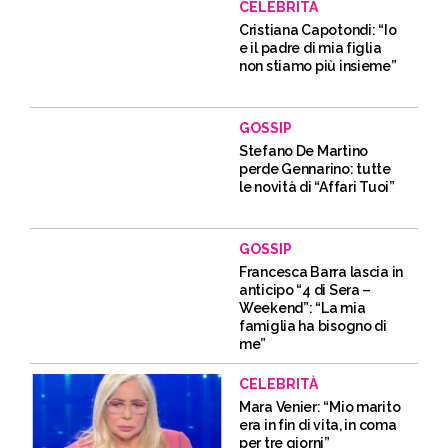
CELEBRITÀ
Cristiana Capotondi: “Io
e il padre di mia figlia
non stiamo più insieme”
GOSSIP
Stefano De Martino
perde Gennarino: tutte
le novità di “Affari Tuoi”
GOSSIP
Francesca Barra lascia in
anticipo “4 di Sera –
Weekend”: “La mia
famiglia ha bisogno di
me”
CELEBRITÀ
Mara Venier: “Mio marito
era in fin di vita, in coma
per tre giorni”