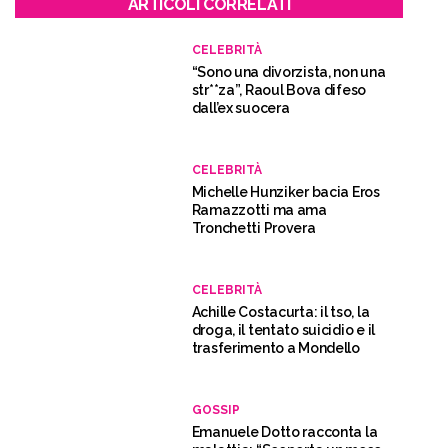
ARTICOLI CORRELATI
CELEBRITÀ
“Sono una divorzista, non una
str**za”, Raoul Bova difeso
dall’ex suocera
CELEBRITÀ
Michelle Hunziker bacia Eros
Ramazzotti ma ama
Tronchetti Provera
CELEBRITÀ
Achille Costacurta: il tso, la
droga, il tentato suicidio e il
trasferimento a Mondello
GOSSIP
Emanuele Dotto racconta la