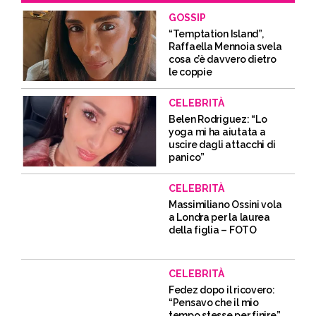
GOSSIP
“Temptation Island”,
Raffaella Mennoia svela
cosa c’è davvero dietro
le coppie
CELEBRITÀ
Belen Rodriguez: “Lo
yoga mi ha aiutata a
uscire dagli attacchi di
panico”
CELEBRITÀ
Massimiliano Ossini vola
a Londra per la laurea
della figlia – FOTO
CELEBRITÀ
Fedez dopo il ricovero:
“Pensavo che il mio
tempo stesse per finire”