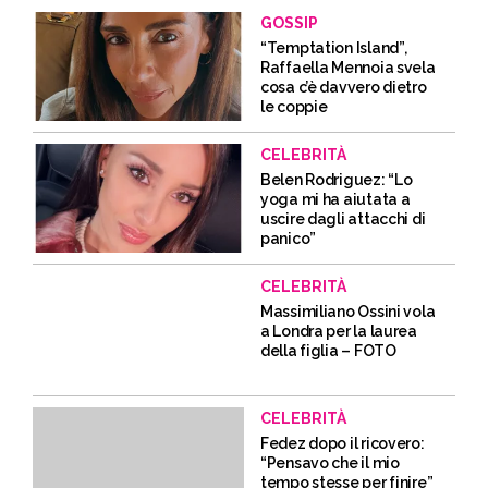
GOSSIP
“Temptation Island”,
Raffaella Mennoia svela
cosa c’è davvero dietro
le coppie
CELEBRITÀ
Belen Rodriguez: “Lo
yoga mi ha aiutata a
uscire dagli attacchi di
panico”
CELEBRITÀ
Massimiliano Ossini vola
a Londra per la laurea
della figlia – FOTO
CELEBRITÀ
Fedez dopo il ricovero:
“Pensavo che il mio
tempo stesse per finire”