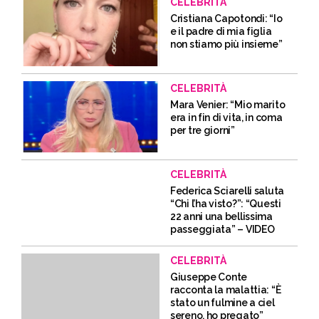
CELEBRITÀ
Cristiana Capotondi: “Io
e il padre di mia figlia
non stiamo più insieme”
CELEBRITÀ
Mara Venier: “Mio marito
era in fin di vita, in coma
per tre giorni”
CELEBRITÀ
Federica Sciarelli saluta
“Chi l’ha visto?”: “Questi
22 anni una bellissima
passeggiata” – VIDEO
CELEBRITÀ
Giuseppe Conte
racconta la malattia: “È
stato un fulmine a ciel
sereno, ho pregato”