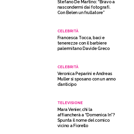
Stefano De Martino: “Bravo a
nascondermi dai fotografi.
Con Belen un frullatore”
CELEBRITÀ
Francesca Tocca, baci e
tenerezze con il barbiere
palermitano Davide Greco
CELEBRITÀ
Veronica Peparini e Andreas
Muller si sposano con un anno
d’anticipo
TELEVISIONE
Mara Venier, chi la
affiancherà a “Domenica In”?
Spunta il nome del comico
vicino a Fiorello