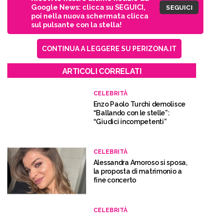
Google News: clicca su SEGUICI,
SEGUICI
poi nella nuova schermata clicca
sul pulsante con la stella!
CONTINUA A LEGGERE SU PERIZONA.IT
ARTICOLI CORRELATI
CELEBRITÀ
Enzo Paolo Turchi demolisce
“Ballando con le stelle”:
“Giudici incompetenti”
CELEBRITÀ
Alessandra Amoroso si sposa,
la proposta di matrimonio a
fine concerto
CELEBRITÀ