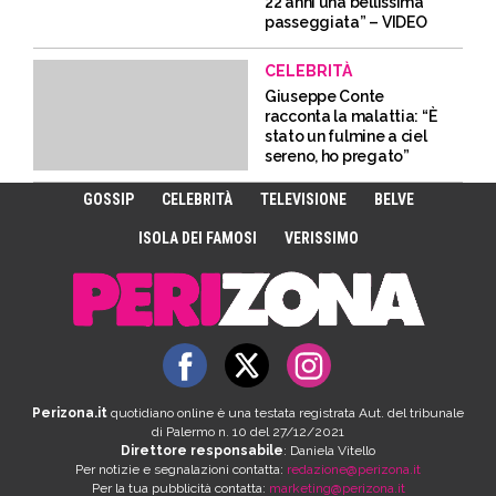
22 anni una bellissima
passeggiata” – VIDEO
CELEBRITÀ
Giuseppe Conte
racconta la malattia: “È
stato un fulmine a ciel
sereno, ho pregato”
GOSSIP
CELEBRITÀ
TELEVISIONE
BELVE
ISOLA DEI FAMOSI
VERISSIMO
Perizona.it
quotidiano online è una testata registrata Aut. del tribunale
di Palermo n. 10 del 27/12/2021
Direttore responsabile
: Daniela Vitello
Per notizie e segnalazioni contatta:
redazione@perizona.it
Per la tua pubblicità contatta:
marketing@perizona.it