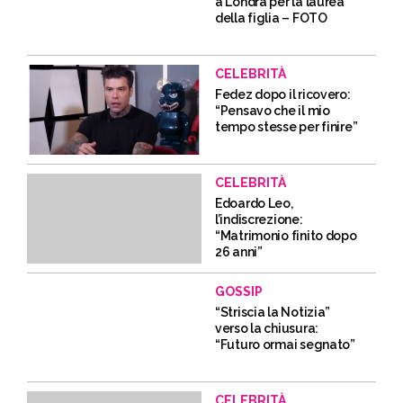
a Londra per la laurea
della figlia – FOTO
CELEBRITÀ
Fedez dopo il ricovero:
“Pensavo che il mio
tempo stesse per finire”
CELEBRITÀ
Edoardo Leo,
l’indiscrezione:
“Matrimonio finito dopo
26 anni”
GOSSIP
“Striscia la Notizia”
verso la chiusura:
“Futuro ormai segnato”
CELEBRITÀ