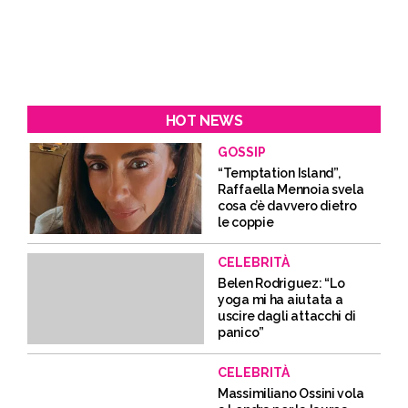
HOT NEWS
GOSSIP
“Temptation Island”,
Raffaella Mennoia svela
cosa c’è davvero dietro
le coppie
CELEBRITÀ
Belen Rodriguez: “Lo
yoga mi ha aiutata a
uscire dagli attacchi di
panico”
CELEBRITÀ
Massimiliano Ossini vola