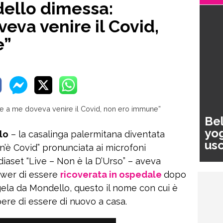
ello dimessa:
eva venire il Covid,
e”
Bel
yog
lo
– la casalinga palermitana diventata
usc
n’è Covid” pronunciata ai microfoni
pa
iaset “Live – Non è la D’Urso” – aveva
lower di essere
ricoverata in ospedale
dopo
ngela da Mondello, questo il nome con cui è
pere di essere di nuovo a casa.