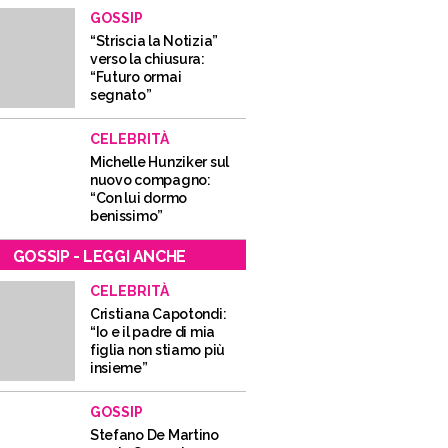
GOSSIP
“Striscia la Notizia”
verso la chiusura:
“Futuro ormai
segnato”
CELEBRITÀ
Michelle Hunziker sul
nuovo compagno:
“Con lui dormo
benissimo”
GOSSIP - LEGGI ANCHE
CELEBRITÀ
Cristiana Capotondi:
“Io e il padre di mia
figlia non stiamo più
insieme”
GOSSIP
Stefano De Martino