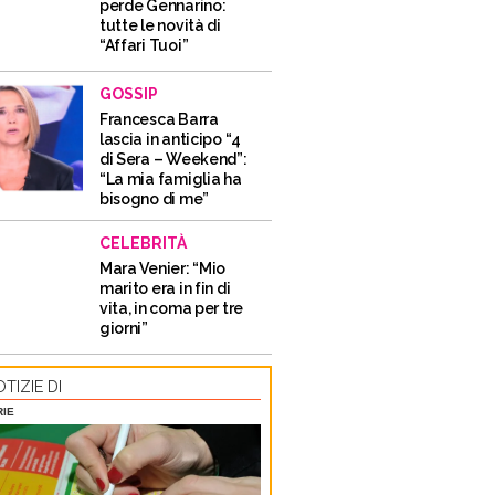
perde Gennarino:
tutte le novità di
“Affari Tuoi”
GOSSIP
Francesca Barra
lascia in anticipo “4
di Sera – Weekend”:
“La mia famiglia ha
bisogno di me”
CELEBRITÀ
Mara Venier: “Mio
marito era in fin di
vita, in coma per tre
giorni”
TIZIE DI
RIE