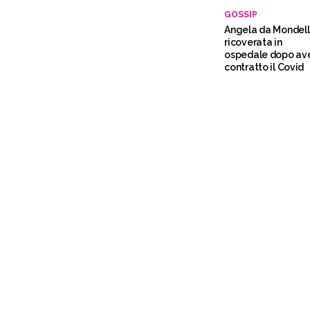
GOSSIP
Angela da Mondel
ricoverata in
ospedale dopo av
contratto il Covid