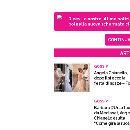
Ricevi le nostre ultime notiz
poi nella nuova schermata cli
CONTINUA 
ART
GOSSIP
Angela Chianello,
dopo il sì ecco la
festa di nozze – F
GOSSIP
Barbara D’Urso fuo
da Mediaset, Ange
Chianello esulta:
“Come gira la ruot