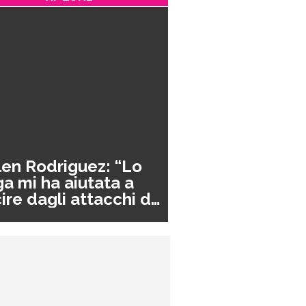
en Rodriguez: “Lo
a mi ha aiutata a
ire dagli attacchi di
nico”