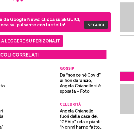
ie da Google News: clicca su SEGUICI,
cca sul pulsante con la stella!
SEGUICI
A LEGGERE SU PERIZONA.IT
ICOLI CORRELATI
GOSSIP
Da “non ce n’è Covid”
ai fiori d’arancio,
oto
Angela Chianello si è
sposata – Foto
CELEBRITÀ
ri
Angela Chianello
la
fuori dalla casa del
“GF Vip”, urla e pianti:
a”
“Non mi hanno fatto
entrare”