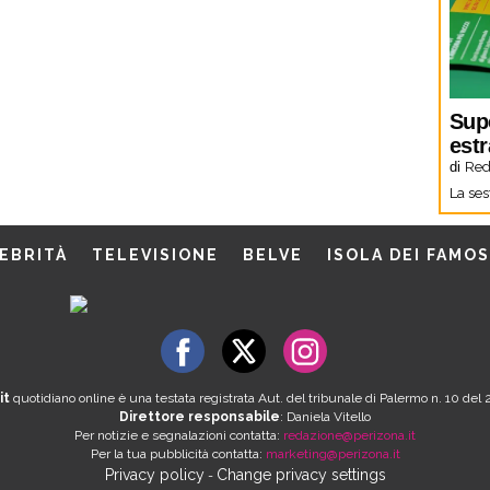
Sup
estr
di
Red
La ses
EBRITÀ
TELEVISIONE
BELVE
ISOLA DEI FAMOS
it
quotidiano online è una testata registrata Aut. del tribunale di Palermo n. 10 de
Direttore responsabile
: Daniela Vitello
Per notizie e segnalazioni contatta:
redazione@perizona.it
Per la tua pubblicità contatta:
marketing@perizona.it
Privacy policy
Change privacy settings
-