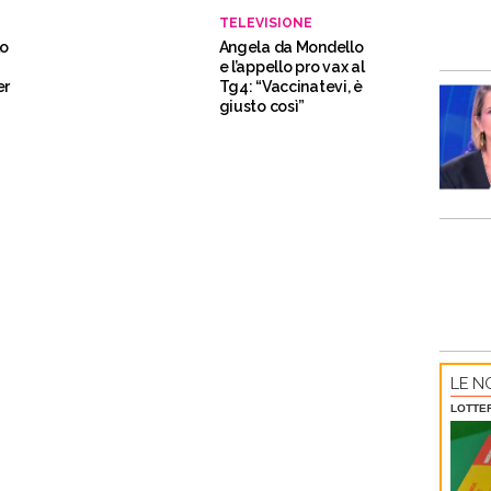
TELEVISIONE
lo
Angela da Mondello
e l’appello pro vax al
er
Tg4: “Vaccinatevi, è
giusto così”
LE NO
LOTTE