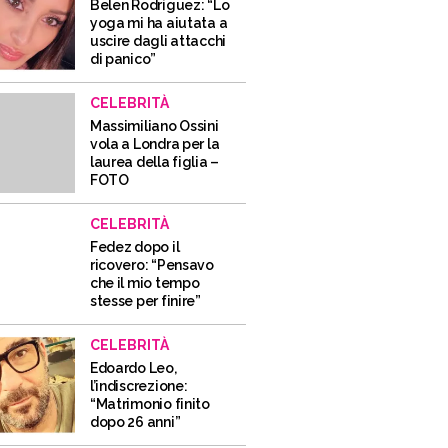
Belen Rodriguez: “Lo
yoga mi ha aiutata a
uscire dagli attacchi
di panico”
CELEBRITÀ
Massimiliano Ossini
vola a Londra per la
laurea della figlia –
FOTO
CELEBRITÀ
Fedez dopo il
ricovero: “Pensavo
che il mio tempo
stesse per finire”
CELEBRITÀ
Edoardo Leo,
l’indiscrezione:
“Matrimonio finito
dopo 26 anni”