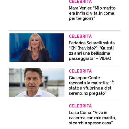
CELEBRITÀ
Mara Venier: “Mio marito
era in fin di vita, in coma
per tre giorni”
CELEBRITÀ
Federica Sciarelli saluta
“Chi l’ha visto?”: “Questi
22 anni una bellissima
passeggiata” – VIDEO
CELEBRITÀ
Giuseppe Conte
racconta la malattia: “È
stato un fulmine a ciel
sereno, ho pregato”
CELEBRITÀ
Luisa Corna: “Vivo in
caserma con mio marito,
si cambia spesso casa”