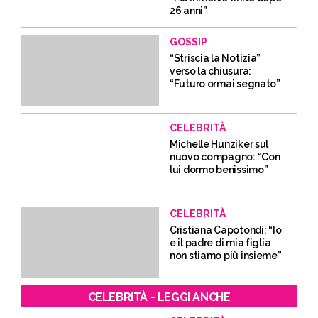
26 anni”
GOSSIP
“Striscia la Notizia”
verso la chiusura:
“Futuro ormai segnato”
CELEBRITÀ
Michelle Hunziker sul
nuovo compagno: “Con
lui dormo benissimo”
CELEBRITÀ
Cristiana Capotondi: “Io
e il padre di mia figlia
non stiamo più insieme”
CELEBRITÀ - LEGGI ANCHE