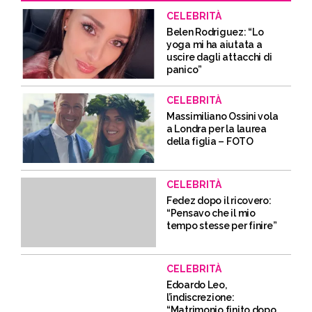
CELEBRITÀ
Belen Rodriguez: “Lo
yoga mi ha aiutata a
uscire dagli attacchi di
panico”
CELEBRITÀ
Massimiliano Ossini vola
a Londra per la laurea
della figlia – FOTO
CELEBRITÀ
Fedez dopo il ricovero:
“Pensavo che il mio
tempo stesse per finire”
CELEBRITÀ
Edoardo Leo,
l’indiscrezione:
“Matrimonio finito dopo