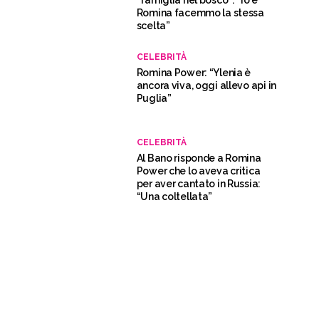
“famiglia nel bosco”: “Io e
Romina facemmo la stessa
scelta”
CELEBRITÀ
Romina Power: “Ylenia è
ancora viva, oggi allevo api in
Puglia”
CELEBRITÀ
Al Bano risponde a Romina
Power che lo aveva critica
per aver cantato in Russia:
“Una coltellata”