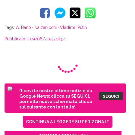
Tags:
Al Bano
·
iva zanicchi
·
Vladimir Putin
Pubblicato il 09/06/2025 10:54
Ricevi le nostre ultime notizie da
Google News: clicca su SEGUICI,
SEGUICI
poi nella nuova schermata clicca
sul pulsante con la stella!
CONTINUA A LEGGERE SU PERIZONA.IT