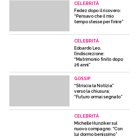
CELEBRITÀ
Fedez dopo il ricovero:
“Pensavo che il mio
tempo stesse per finire”
CELEBRITÀ
Edoardo Leo,
l’indiscrezione:
“Matrimonio finito dopo
26 anni”
GOSSIP
“Striscia la Notizia”
verso la chiusura:
“Futuro ormai segnato”
CELEBRITÀ
Michelle Hunziker sul
nuovo compagno: “Con
lui dormo benissimo”