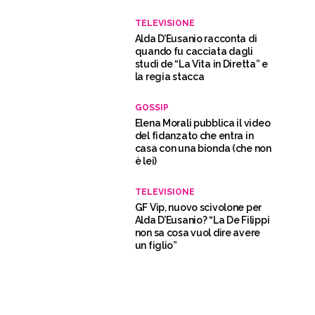
TELEVISIONE
Alda D’Eusanio racconta di
quando fu cacciata dagli
studi de “La Vita in Diretta” e
la regia stacca
GOSSIP
Elena Morali pubblica il video
del fidanzato che entra in
casa con una bionda (che non
è lei)
TELEVISIONE
GF Vip, nuovo scivolone per
Alda D’Eusanio? “La De Filippi
non sa cosa vuol dire avere
un figlio”