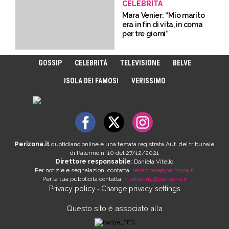
CELEBRITÀ
Mara Venier: “Mio marito
era in fin di vita, in coma
per tre giorni”
GOSSIP
CELEBRITÀ
TELEVISIONE
BELVE
ISOLA DEI FAMOSI
VERISSIMO
Perizona.it
quotidiano online è una testata registrata Aut. del tribunale
di Palermo n. 10 del 27/12/2021
Direttore responsabile
: Daniela Vitello
Per notizie e segnalazioni contatta:
redazione@perizona.it
Per la tua pubblicità contatta:
marketing@perizona.it
Privacy policy
Change privacy settings
-
Questo sito è associato alla