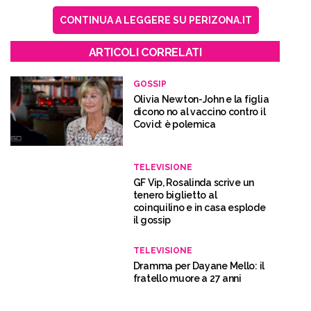
CONTINUA A LEGGERE SU PERIZONA.IT
ARTICOLI CORRELATI
GOSSIP
Olivia Newton-John e la figlia
dicono no al vaccino contro il
Covid: è polemica
TELEVISIONE
GF Vip, Rosalinda scrive un
tenero biglietto al
coinquilino e in casa esplode
il gossip
TELEVISIONE
Dramma per Dayane Mello: il
fratello muore a 27 anni