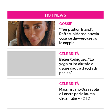
HOT NEWS
GOSSIP
“Temptation Island”,
Raffaella Mennoia svela
cosa c’è davvero dietro
le coppie
CELEBRITÀ
Belen Rodriguez: “Lo
yoga mi ha aiutata a
uscire dagli attacchi di
panico”
CELEBRITÀ
Massimiliano Ossini vola
a Londra per la laurea
della figlia – FOTO