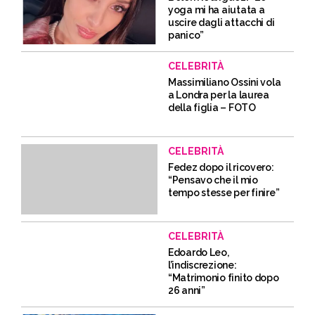
yoga mi ha aiutata a
uscire dagli attacchi di
panico”
CELEBRITÀ
Massimiliano Ossini vola
a Londra per la laurea
della figlia – FOTO
CELEBRITÀ
Fedez dopo il ricovero:
“Pensavo che il mio
tempo stesse per finire”
CELEBRITÀ
Edoardo Leo,
l’indiscrezione:
“Matrimonio finito dopo
26 anni”