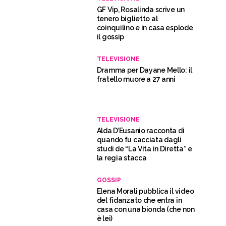
GF Vip, Rosalinda scrive un
tenero biglietto al
coinquilino e in casa esplode
il gossip
TELEVISIONE
Dramma per Dayane Mello: il
fratello muore a 27 anni
TELEVISIONE
Alda D’Eusanio racconta di
quando fu cacciata dagli
studi de “La Vita in Diretta” e
la regia stacca
GOSSIP
Elena Morali pubblica il video
del fidanzato che entra in
casa con una bionda (che non
è lei)