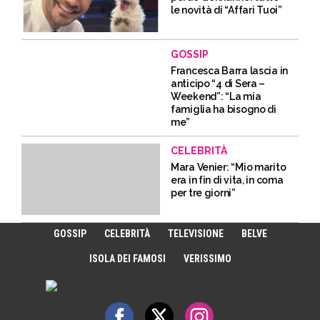
le novità di “Affari Tuoi”
GOSSIP
Francesca Barra lascia in
anticipo “4 di Sera –
Weekend”: “La mia
famiglia ha bisogno di
me”
CELEBRITÀ
Mara Venier: “Mio marito
era in fin di vita, in coma
per tre giorni”
GOSSIP
CELEBRITÀ
TELEVISIONE
BELVE
ISOLA DEI FAMOSI
VERISSIMO