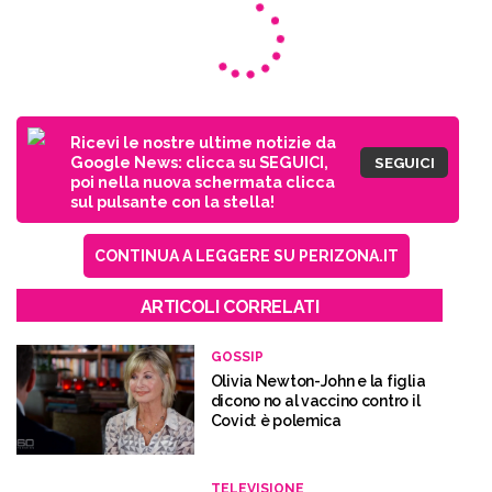
Ricevi le nostre ultime notizie da
Google News: clicca su SEGUICI,
SEGUICI
poi nella nuova schermata clicca
sul pulsante con la stella!
CONTINUA A LEGGERE SU PERIZONA.IT
ARTICOLI CORRELATI
GOSSIP
Olivia Newton-John e la figlia
dicono no al vaccino contro il
Covid: è polemica
TELEVISIONE