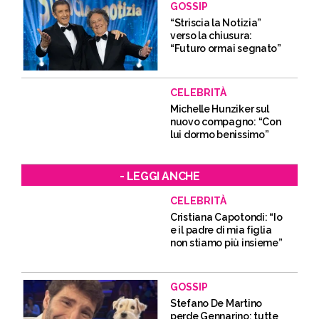
GOSSIP
“Striscia la Notizia”
verso la chiusura:
“Futuro ormai segnato”
CELEBRITÀ
Michelle Hunziker sul
nuovo compagno: “Con
lui dormo benissimo”
- LEGGI ANCHE
CELEBRITÀ
Cristiana Capotondi: “Io
e il padre di mia figlia
non stiamo più insieme”
GOSSIP
Stefano De Martino
perde Gennarino: tutte