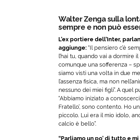
Walter Zenga sulla lonta
sempre e non può esser
L’ex portiere dell’Inter, parl
aggiunge:
“Il pensiero c’è se
l’hai tu, quando vai a dormire il
comunque una sofferenza – spieg
siamo visti una volta in due me
l’assenza fisica, ma non nell’
nessuno dei miei figli”. A quel
“Abbiamo iniziato a conoscerci
Fratello’, sono contento. Ho u
piccolo. Lui era il mio idolo, 
calcio è bello”.
“Parliamo un po’ di tutto e mi