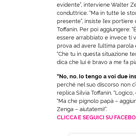
evidente”, interviene Walter Zen
conduttrice. “Ma in tutte le s
presente”, insiste l’ex portiere 
Toffanin. Per poi aggiungere: 
essere arrabbiato e invece ti 
prova ad avere l’ultima parola
“Che tu in questa situazione te
dica che lui è bravo a me fa p
“No, no. Io tengo a voi due i
perché nel suo discorso non c’
replica Silvia Toffanin. “Logico,
“Ma che pignolo papà – aggiun
Zenga – aiutatemi!”.
CLICCA E SEGUICI SU FACEB