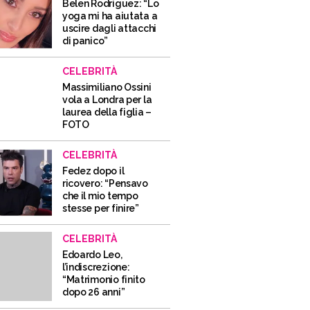
Belen Rodriguez: “Lo
yoga mi ha aiutata a
uscire dagli attacchi
di panico”
CELEBRITÀ
Massimiliano Ossini
vola a Londra per la
laurea della figlia –
FOTO
CELEBRITÀ
Fedez dopo il
ricovero: “Pensavo
che il mio tempo
stesse per finire”
CELEBRITÀ
Edoardo Leo,
l’indiscrezione:
“Matrimonio finito
dopo 26 anni”