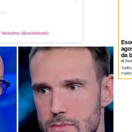
y Verissimo (@verissimotv)
Eso
agos
da b
di
Red
Traffi
mattin