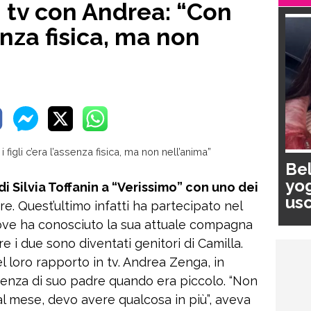
 tv con Andrea: “Con
senza fisica, ma non
Bel
yog
i Silvia Toffanin a “Verissimo” con uno dei
usc
are. Quest’ultimo infatti ha partecipato nel
pa
dove ha conosciuto la sua attuale compagna
 i due sono diventati genitori di Camilla.
l loro rapporto in tv. Andrea Zenga, in
senza di suo padre quando era piccolo. “Non
l mese, devo avere qualcosa in più”, aveva