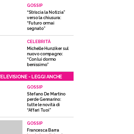
GOSSIP
“Striscia la Notizia”
verso la chiusura:
“Futuro ormai
segnato”
CELEBRITÀ
Michelle Hunziker sul
nuovo compagno:
“Con lui dormo
benissimo”
ELEVISIONE - LEGGI ANCHE
GOSSIP
Stefano De Martino
perde Gennarino:
tutte le novità di
“Affari Tuoi”
GOSSIP
Francesca Barra