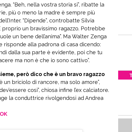
ga. “Beh, nella vostra storia sì”, ribatte la
torie, più o meno la madre è sempre più
dell’Inter. “Dipende”, controbatte Silvia
“È proprio un bravissimo ragazzo. Potrebbe
vuole un bene dell’anima”. Ma Walter Zenga
 e risponde alla padrona di casa dicendo:
ndi dalla sua parte è evidente, poi che tu
iacere ma non è che io sono cattivo”.
nsieme, però dico che è un bravo ragazzo
T
è un briciolo di rancore, ma solo amore”,
 dev’essere così”, chiosa infine l’ex calciatore.
ge la conduttrice rivolgendosi ad Andrea
OOK