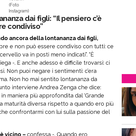
(Foto
Instagram)
nanza dai figli: “Il pensiero c’è
e condiviso”
ando ancora della lontananza dai figli,
mpre e non può essere condiviso con tutti: ce
 cervello va in posti meno indicati”. “È
a -. E anche adesso è difficile trovarsi: ci
si. Non puoi negare i sentimenti: c’era
anima. Non ho mai sentito lontananza da
 punto interviene Andrea Zenga che dice:
 in maniera più approfondita dal ‘Grande
na maturità diversa rispetto a quando ero più
anche confrontarmi con lui sulla passione del
 è vicino –
confessa -. Quando ero