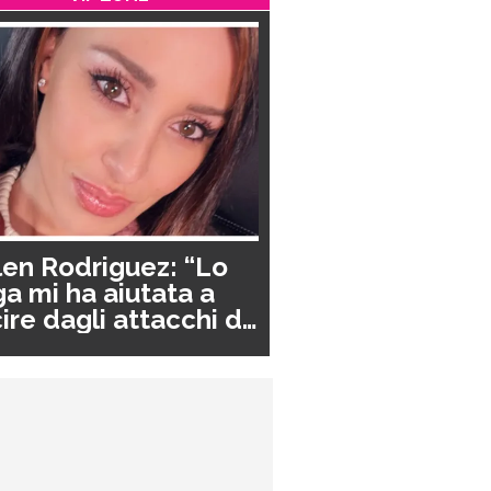
en Rodriguez: “Lo
a mi ha aiutata a
ire dagli attacchi di
nico”