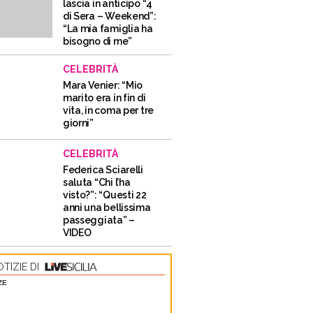
lascia in anticipo “4
di Sera – Weekend”:
“La mia famiglia ha
bisogno di me”
CELEBRITÀ
Mara Venier: “Mio
marito era in fin di
vita, in coma per tre
giorni”
CELEBRITÀ
Federica Sciarelli
saluta “Chi l’ha
visto?”: “Questi 22
anni una bellissima
passeggiata” –
VIDEO
TIZIE DI
ZE