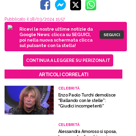
Pubblicato il 18/03/2024 15:57
Ricevi le nostre ultime notizie da
Google News: clicca su SEGUICI,
SEGUICI
poi nella nuova schermata clicca
sul pulsante con la stella!
CONTINUA A LEGGERE SU PERIZONA.IT
ARTICOLI CORRELATI
CELEBRITÀ
Enzo Paolo Turchi demolisce
“Ballando con le stelle”:
“Giudici incompetenti”
CELEBRITÀ
Alessandra Amoroso si sposa,