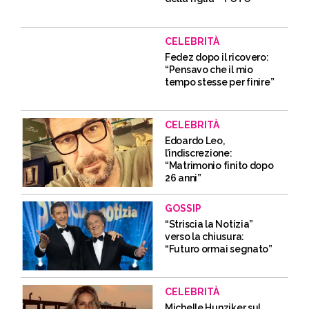
CELEBRITÀ
Fedez dopo il ricovero:
“Pensavo che il mio
tempo stesse per finire”
CELEBRITÀ
Edoardo Leo,
l’indiscrezione:
“Matrimonio finito dopo
26 anni”
GOSSIP
“Striscia la Notizia”
verso la chiusura:
“Futuro ormai segnato”
CELEBRITÀ
Michelle Hunziker sul