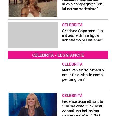
nuovo compagno: “Con
lui dormo benissimo”
CELEBRITÀ
Cristiana Capotondi: “Io
e il padre di mia figlia
non stiamo più insieme”
CELEBRITÀ - LEGGI ANCHE
CELEBRITÀ
Mara Venier: “Mio marito
era in fin di vita, in coma
per tre giorni”
CELEBRITÀ
Federica Sciarelli saluta
“Chi l’ha visto?”: “Questi
22 anni una bellissima
passeggiata” – VIDEO