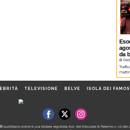
Eso
agos
da b
di
Red
Traffi
mattin
EBRITÀ
TELEVISIONE
BELVE
ISOLA DEI FAMOS
it
quotidiano online è una testata registrata Aut. del tribunale di Palermo n. 10 de