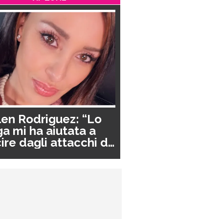
en Rodriguez: “Lo
a mi ha aiutata a
ire dagli attacchi di
nico”