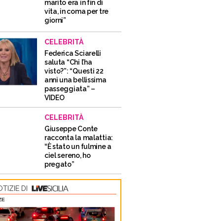
marito era in fin di
vita, in coma per tre
giorni”
CELEBRITÀ
Federica Sciarelli
saluta “Chi l’ha
visto?”: “Questi 22
anni una bellissima
passeggiata” –
VIDEO
CELEBRITÀ
Giuseppe Conte
racconta la malattia:
“È stato un fulmine a
ciel sereno, ho
pregato”
TIZIE DI
ZE