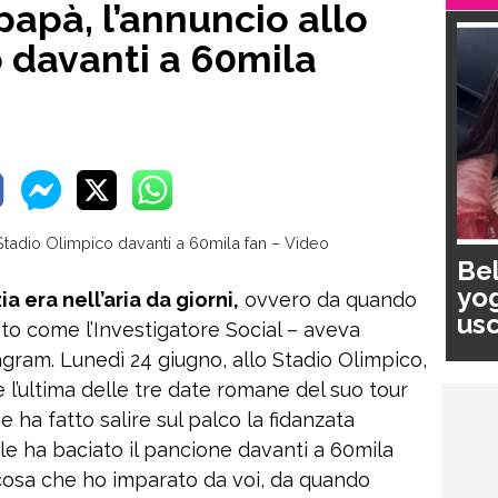
papà, l’annuncio allo
 davanti a 60mila
Bel
yog
a era nell’aria da giorni,
ovvero da quando
usc
to come l’Investigatore Social – aveva
pa
tagram. Lunedì 24 giugno, allo Stadio Olimpico,
 l’ultima delle tre date romane del suo tour
e ha fatto salire sul palco la fidanzata
e ha baciato il pancione davanti a 60mila
a cosa che ho imparato da voi, da quando