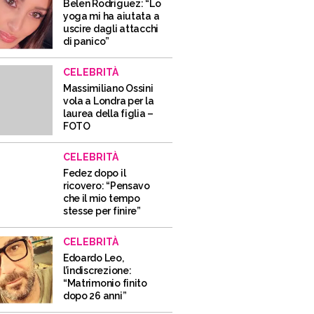
Belen Rodriguez: “Lo
yoga mi ha aiutata a
uscire dagli attacchi
di panico”
CELEBRITÀ
Massimiliano Ossini
vola a Londra per la
laurea della figlia –
FOTO
CELEBRITÀ
Fedez dopo il
ricovero: “Pensavo
che il mio tempo
stesse per finire”
CELEBRITÀ
Edoardo Leo,
l’indiscrezione:
“Matrimonio finito
dopo 26 anni”