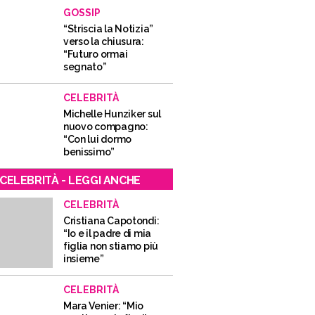
GOSSIP
“Striscia la Notizia”
verso la chiusura:
“Futuro ormai
segnato”
CELEBRITÀ
Michelle Hunziker sul
nuovo compagno:
“Con lui dormo
benissimo”
CELEBRITÀ - LEGGI ANCHE
CELEBRITÀ
Cristiana Capotondi:
“Io e il padre di mia
figlia non stiamo più
insieme”
CELEBRITÀ
Mara Venier: “Mio