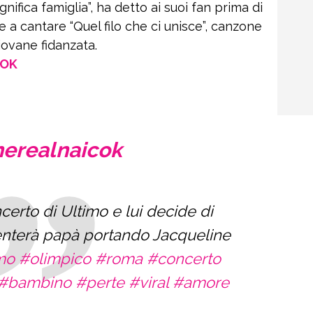
gnifica famiglia”, ha detto ai suoi fan prima di
o e a cantare “Quel filo che ci unisce”, canzone
iovane fidanzata.
OOK
erealnaicok
certo di Ultimo e lui decide di
enterà papà portando Jacqueline
mo
#olimpico
#roma
#concerto
#bambino
#perte
#viral
#amore