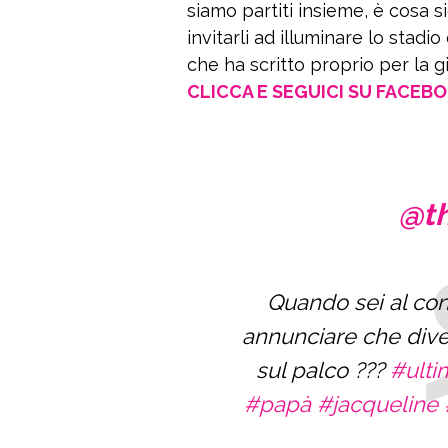
siamo partiti insieme, è cosa si
invitarli ad illuminare lo stadi
che ha scritto proprio per la g
CLICCA E SEGUICI SU FACEB
@th
Quando sei al con
annunciare che div
sul palco ???
#ulti
#papà
#jacqueline