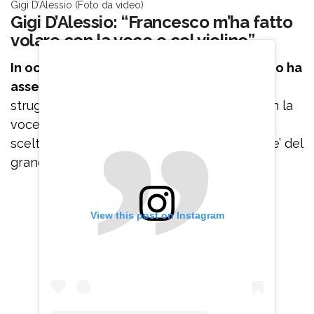
Gigi D’Alessio (Foto da video)
Gigi D’Alessio: “Francesco m’ha fatto
volare con la voce e col violino”
In occasione della semifinale, Gigi D’Alessio ha
assegnato al giovane talento
un brano
struggente. “Francesco m’ha fatto volare con la
voce e col violino – ha spiegato – Per lui ho
scelto una canzone meravigliosa, ‘La rondine’ del
grande Pino Mango”.
View this post on Instagram