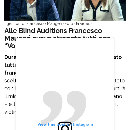
I genitori di Francesco Maugeri (Foto da video)
Alle Blind Auditions Francesco
Maugeri aveva stregato tutti con
“Voilà”
Durante le Blind Auditions aveva conquistato
tutti cantando “Voilà”, brano in lingua
francese
di Barbara Pravi. Quindi dopo aver
scelto come coach Gigi D’Alessio aveva duettato
con lui sulle note di “Mon amour”. “A breve partirà
il mio tour – aveva detto il cantante napoletano
– e ti voglio con me nei palazzetti a suonare il
violino”.
View this post on Instagram