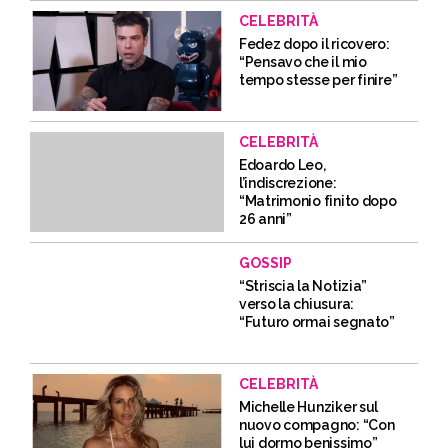
CELEBRITÀ
Fedez dopo il ricovero:
“Pensavo che il mio
tempo stesse per finire”
CELEBRITÀ
Edoardo Leo,
l’indiscrezione:
“Matrimonio finito dopo
26 anni”
GOSSIP
“Striscia la Notizia”
verso la chiusura:
“Futuro ormai segnato”
CELEBRITÀ
Michelle Hunziker sul
nuovo compagno: “Con
lui dormo benissimo”