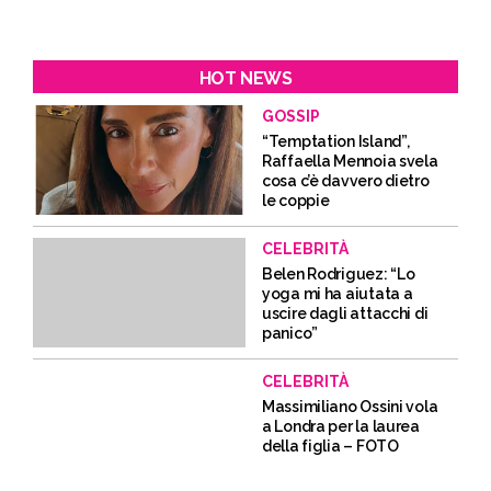
HOT NEWS
GOSSIP
“Temptation Island”,
Raffaella Mennoia svela
cosa c’è davvero dietro
le coppie
CELEBRITÀ
Belen Rodriguez: “Lo
yoga mi ha aiutata a
uscire dagli attacchi di
panico”
CELEBRITÀ
Massimiliano Ossini vola
a Londra per la laurea
della figlia – FOTO