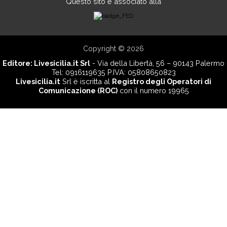
Questo sito è associato alla
Copyright © 2026
Editore:
Livesicilia.it Srl
- Via della Libertà, 56 – 90143 Palermo
Tel: 0916119635 P.IVA: 05808650823
Livesicilia.it
Srl è iscritta al
Registro degli Operatori di
Comunicazione (ROC)
con il numero 19965