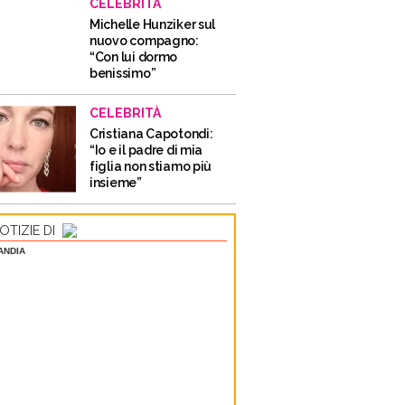
CELEBRITÀ
Michelle Hunziker sul
nuovo compagno:
“Con lui dormo
benissimo”
CELEBRITÀ
Cristiana Capotondi:
“Io e il padre di mia
figlia non stiamo più
insieme”
OTIZIE DI
ANDIA