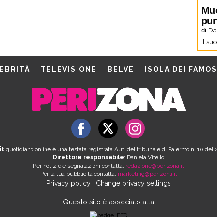
Muo
pun
di
Dan
Il su
EBRITÀ
TELEVISIONE
BELVE
ISOLA DEI FAMOS
it
quotidiano online è una testata registrata Aut. del tribunale di Palermo n. 10 de
Direttore responsabile
: Daniela Vitello
Per notizie e segnalazioni contatta:
redazione@perizona.it
Per la tua pubblicità contatta:
marketing@perizona.it
Privacy policy
Change privacy settings
-
Questo sito è associato alla