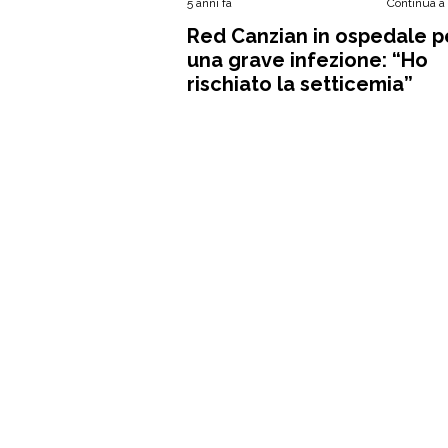
5 anni fa
Continua a
Red Canzian in ospedale p
una grave infezione: “Ho
rischiato la setticemia”