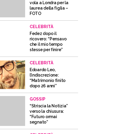
vola a Londra per la
laurea della figlia –
FOTO
CELEBRITÀ
Fedez dopo il
ricovero: “Pensavo
che il mio tempo
stesse per finire”
CELEBRITÀ
Edoardo Leo,
l’indiscrezione:
“Matrimonio finito
dopo 26 anni”
GOSSIP
“Striscia la Notizia”
verso la chiusura:
“Futuro ormai
segnato”