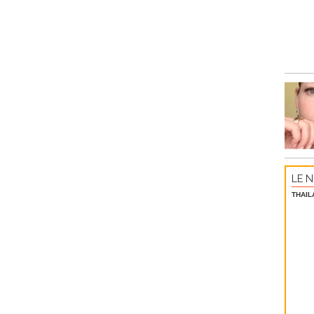
LE N
THAIL