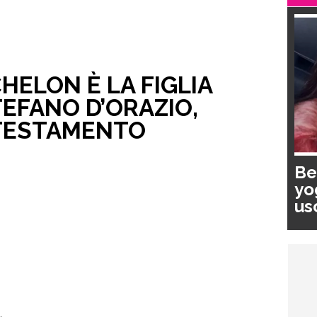
HELON È LA FIGLIA
TEFANO D’ORAZIO,
 TESTAMENTO
Be
yo
us
pa