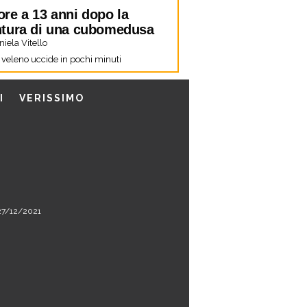
re a 13 anni dopo la
tura di una cubomedusa
iela Vitello
o veleno uccide in pochi minuti
I
VERISSIMO
l 27/12/2021