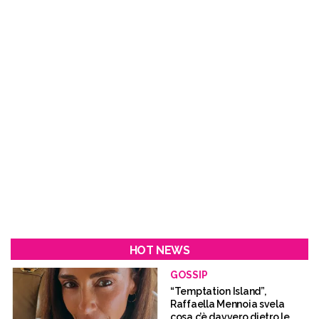
HOT NEWS
GOSSIP
“Temptation Island”,
Raffaella Mennoia svela
cosa c’è davvero dietro le