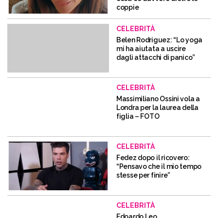
coppie
CELEBRITÀ
Belen Rodriguez: “Lo yoga
mi ha aiutata a uscire
dagli attacchi di panico”
CELEBRITÀ
Massimiliano Ossini vola a
Londra per la laurea della
figlia – FOTO
CELEBRITÀ
Fedez dopo il ricovero:
“Pensavo che il mio tempo
stesse per finire”
CELEBRITÀ
Edoardo Leo,