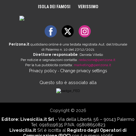
ISOLA DEI FAMOSI
VERISSIMO
Perizona.it
quotidiano online è una testata registrata Aut. del tribunale
di Palermo n. 10 del 27/12/2021
Direttore responsabile
: Daniela Vitello
Per notizie e segnalazioni contatta:
redazione@perizona.it
Per la tua pubblicità contatta:
marketing@perizona.it
Privacy policy
Change privacy settings
-
Questo sito è associato alla
Copyright © 2026
Editore:
Livesicilia.it Srl
- Via della Libertà, 56 – 90143 Palermo
Tel: 0916119635 P.IVA: 05808650823
Livesicilia.it
Srl è iscritta al
Registro degli Operatori di
Comunicazione (ROC)
con il numero 19965