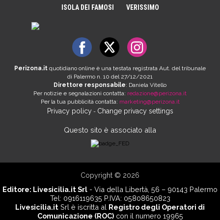
ISOLA DEI FAMOSI
VERISSIMO
Perizona.it
quotidiano online è una testata registrata Aut. del tribunale
di Palermo n. 10 del 27/12/2021
Direttore responsabile
: Daniela Vitello
Per notizie e segnalazioni contatta:
redazione@perizona.it
Per la tua pubblicità contatta:
marketing@perizona.it
Privacy policy
Change privacy settings
-
Questo sito è associato alla
Copyright © 2026
Editore:
Livesicilia.it Srl
- Via della Libertà, 56 – 90143 Palermo
Tel: 0916119635 P.IVA: 05808650823
Livesicilia.it
Srl è iscritta al
Registro degli Operatori di
Comunicazione (ROC)
con il numero 19965