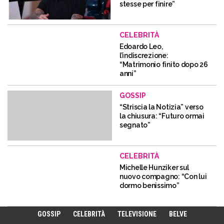
stesse per finire”
CELEBRITÀ
Edoardo Leo,
l’indiscrezione:
“Matrimonio finito dopo 26
anni”
GOSSIP
“Striscia la Notizia” verso
la chiusura: “Futuro ormai
segnato”
CELEBRITÀ
Michelle Hunziker sul
nuovo compagno: “Con lui
dormo benissimo”
GOSSIP
CELEBRITÀ
TELEVISIONE
BELVE