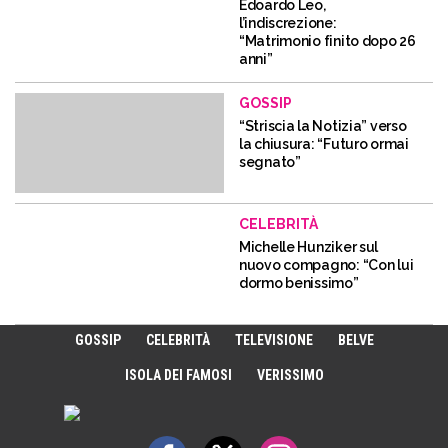
Edoardo Leo,
l’indiscrezione:
“Matrimonio finito dopo 26
anni”
GOSSIP
“Striscia la Notizia” verso
la chiusura: “Futuro ormai
segnato”
CELEBRITÀ
Michelle Hunziker sul
nuovo compagno: “Con lui
dormo benissimo”
GOSSIP
CELEBRITÀ
TELEVISIONE
BELVE
ISOLA DEI FAMOSI
VERISSIMO