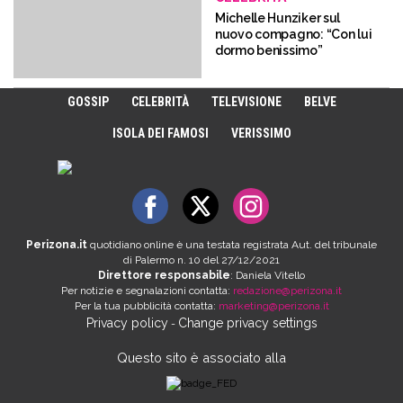
Michelle Hunziker sul
nuovo compagno: “Con lui
dormo benissimo”
GOSSIP
CELEBRITÀ
TELEVISIONE
BELVE
ISOLA DEI FAMOSI
VERISSIMO
Perizona.it
quotidiano online è una testata registrata Aut. del tribunale
di Palermo n. 10 del 27/12/2021
Direttore responsabile
: Daniela Vitello
Per notizie e segnalazioni contatta:
redazione@perizona.it
Per la tua pubblicità contatta:
marketing@perizona.it
Privacy policy
Change privacy settings
-
Questo sito è associato alla