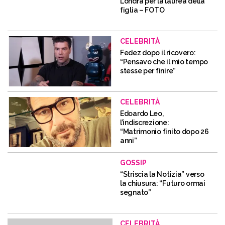
Londra per la laurea della
figlia – FOTO
CELEBRITÀ
Fedez dopo il ricovero:
“Pensavo che il mio tempo
stesse per finire”
CELEBRITÀ
Edoardo Leo,
l’indiscrezione:
“Matrimonio finito dopo 26
anni”
GOSSIP
“Striscia la Notizia” verso
la chiusura: “Futuro ormai
segnato”
CELEBRITÀ