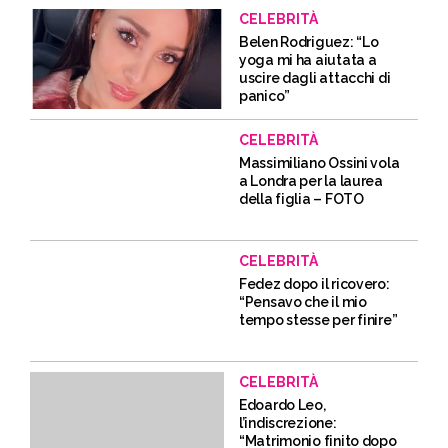
CELEBRITÀ
Belen Rodriguez: “Lo
yoga mi ha aiutata a
uscire dagli attacchi di
panico”
CELEBRITÀ
Massimiliano Ossini vola
a Londra per la laurea
della figlia – FOTO
CELEBRITÀ
Fedez dopo il ricovero:
“Pensavo che il mio
tempo stesse per finire”
CELEBRITÀ
Edoardo Leo,
l’indiscrezione:
“Matrimonio finito dopo