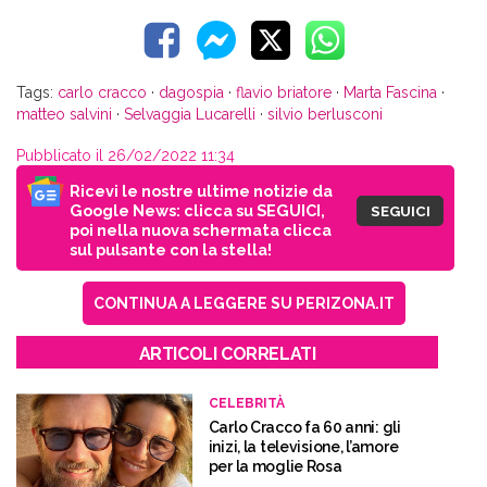
Tags:
carlo cracco
·
dagospia
·
flavio briatore
·
Marta Fascina
·
matteo salvini
·
Selvaggia Lucarelli
·
silvio berlusconi
Pubblicato il 26/02/2022 11:34
Ricevi le nostre ultime notizie da
Google News: clicca su SEGUICI,
SEGUICI
poi nella nuova schermata clicca
sul pulsante con la stella!
CONTINUA A LEGGERE SU PERIZONA.IT
ARTICOLI CORRELATI
CELEBRITÀ
Carlo Cracco fa 60 anni: gli
inizi, la televisione, l’amore
per la moglie Rosa