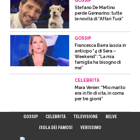
GOSSIP
Stefano De Martino
perde Gennarino: tutte
le novità di “Affari Tuoi”
GOSSIP
Francesca Barra lascia in
anticipo “4 di Sera –
Weekend”: “La mia
famiglia ha bisogno di
me”
CELEBRITÀ
Mara Venier: “Mio marito
era in fin di vita, in coma
per tre giorni”
GOSSIP
CELEBRITÀ
TELEVISIONE
BELVE
ISOLA DEI FAMOSI
VERISSIMO