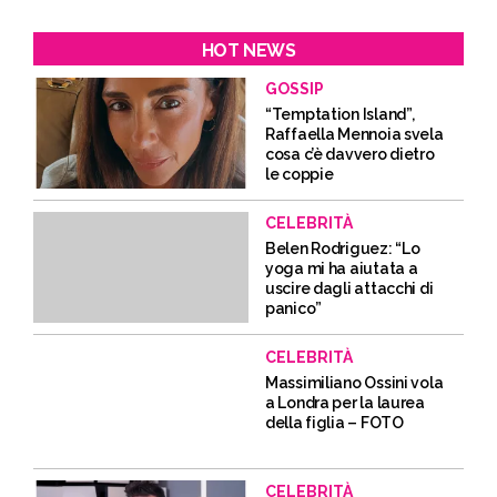
HOT NEWS
GOSSIP
“Temptation Island”,
Raffaella Mennoia svela
cosa c’è davvero dietro
le coppie
CELEBRITÀ
Belen Rodriguez: “Lo
yoga mi ha aiutata a
uscire dagli attacchi di
panico”
CELEBRITÀ
Massimiliano Ossini vola
a Londra per la laurea
della figlia – FOTO
CELEBRITÀ