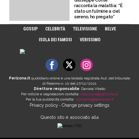
Giuseppe Conte
racconta la malattia: “È
stato un fulmine a ciel
sereno, ho pregato”
GOSSIP
CELEBRITÀ
TELEVISIONE
BELVE
ISOLA DEI FAMOSI
VERISSIMO
Perizona.it
quotidiano online è una testata registrata Aut. del tribunale
di Palermo n. 10 del 27/12/2021
Direttore responsabile
: Daniela Vitello
Per notizie e segnalazioni contatta:
redazione@perizona.it
Per la tua pubblicità contatta:
marketing@perizona.it
Privacy policy
Change privacy settings
-
Questo sito è associato alla