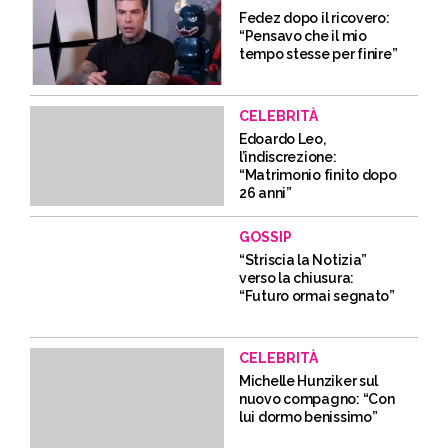
Fedez dopo il ricovero:
“Pensavo che il mio
tempo stesse per finire”
CELEBRITÀ
Edoardo Leo,
l’indiscrezione:
“Matrimonio finito dopo
26 anni”
GOSSIP
“Striscia la Notizia”
verso la chiusura:
“Futuro ormai segnato”
CELEBRITÀ
Michelle Hunziker sul
nuovo compagno: “Con
lui dormo benissimo”