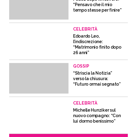
“Pensavo che il mio
tempo stesse per finire”
CELEBRITÀ
Edoardo Leo,
l’indiscrezione:
“Matrimonio finito dopo
26 anni”
GOSSIP
“Striscia la Notizia”
verso la chiusura:
“Futuro ormai segnato”
CELEBRITÀ
Michelle Hunziker sul
nuovo compagno: “Con
lui dormo benissimo”