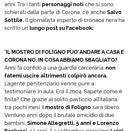
anni. Tra i tanti
personaggi noti
che si sono
schierati dalla parte di Corona, c’è anche
Salvo
Sottile.
Il giornalista esperto di cronaca nera ha
scritto un
lungo post su Facebook:
“
IL MOSTRO DI FOLIGNO PUO’ ANDARE A CASA E
CORONA NO. IN COSA ABBIAMO SBAGLIATO?
Anni fa confidò a una guardia carceraria:
non
fatemi uscire altrimenti colpirò ancora.
L’agente penitenziario venne pure a
testimoniare in aula. Era il 2004. Sapete come è
finita? Che grazie al solito pasticcio all’italiana,
tra pochi mesi il
mostro di Foligno
sarà libero.
Ventuno anni dopo il brutale omicidio di due
bambini,
Simone Allegretti, 5 anni e Lorenzo
Paolucci,
12 anni, il 3 settembre prossimo
Luigi