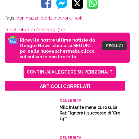
Tags:
don mazzi
·
fabrizio corona
·
soft
Pubblicato il 01/02/2015 17:24
Ricevi le nostre ultime notizie da
Google News: clicca su SEGUICI,
SEGUICI
poi nella nuova schermata clicca
sul pulsante con la stella!
CONTINUA A LEGGERE SU PERIZONA.IT
ARTICOLI CORRELATI
CELEBRITÀ
Milo Infante mena duro sulla
Rai: “Ignora il successo di ‘Ore
14′”
CELEBRITÀ