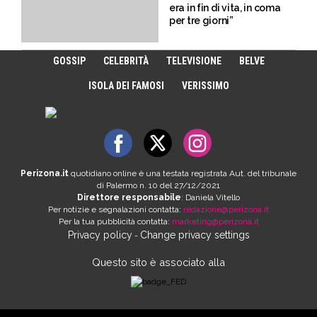
era in fin di vita, in coma
per tre giorni”
GOSSIP
CELEBRITÀ
TELEVISIONE
BELVE
ISOLA DEI FAMOSI
VERISSIMO
Perizona.it
quotidiano online è una testata registrata Aut. del tribunale
di Palermo n. 10 del 27/12/2021
Direttore responsabile
: Daniela Vitello
Per notizie e segnalazioni contatta:
redazione@perizona.it
Per la tua pubblicità contatta:
marketing@perizona.it
Privacy policy
Change privacy settings
-
Questo sito è associato alla