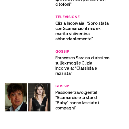
citofoni”
TELEVISIONE
Clizia Incorvaia: “Sono stata
con Scamarcio, il mio ex
marito si divertiva
abbondantemente”
GOSSIP
Francesco Sarcina durissimo
sull’ex moglie Clizia
Incorvaia: “Classista e
razzista”
GOSSIP
Passione travolgente!
“Scamarcio e la star di
“Baby” hanno lasciato i
compagni”