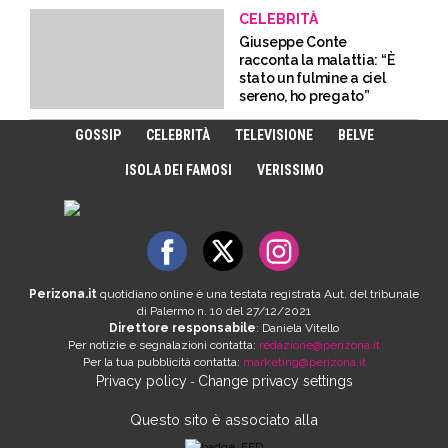
CELEBRITÀ
Giuseppe Conte
racconta la malattia: “È
stato un fulmine a ciel
sereno, ho pregato”
GOSSIP
CELEBRITÀ
TELEVISIONE
BELVE
ISOLA DEI FAMOSI
VERISSIMO
Perizona.it
quotidiano online è una testata registrata Aut. del tribunale
di Palermo n. 10 del 27/12/2021
Direttore responsabile
: Daniela Vitello
Per notizie e segnalazioni contatta:
redazione@perizona.it
Per la tua pubblicità contatta:
marketing@perizona.it
Privacy policy
Change privacy settings
-
Questo sito è associato alla