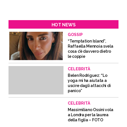
HOT NEWS
GOSSIP
“Temptation Island”,
Raffaella Mennoia svela
cosa c’è davvero dietro
le coppie
CELEBRITÀ
Belen Rodriguez: “Lo
yoga mi ha aiutata a
uscire dagli attacchi di
panico”
CELEBRITÀ
Massimiliano Ossini vola
a Londra per la laurea
della figlia – FOTO