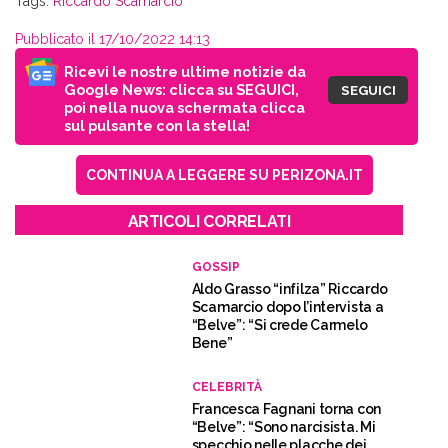
Tags:
Riccardo Scamarcio
Pubblicato il 17/10/2022 14:13
Ricevi le nostre ultime notizie da
Google News: clicca su SEGUICI,
SEGUICI
poi nella nuova schermata clicca
sul pulsante con la stella!
CONTINUA A LEGGERE SU PERIZONA.IT
ARTICOLI CORRELATI
GOSSIP
Aldo Grasso “infilza” Riccardo
Scamarcio dopo l’intervista a
“Belve”: “Si crede Carmelo
Bene”
CELEBRITÀ
Francesca Fagnani torna con
“Belve”: “Sono narcisista. Mi
specchio nelle placche dei