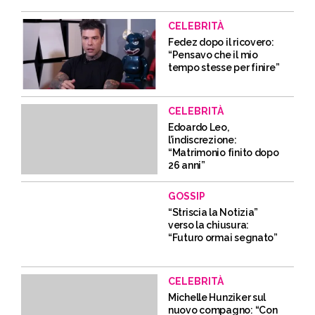
CELEBRITÀ
Fedez dopo il ricovero:
“Pensavo che il mio
tempo stesse per finire”
CELEBRITÀ
Edoardo Leo,
l’indiscrezione:
“Matrimonio finito dopo
26 anni”
GOSSIP
“Striscia la Notizia”
verso la chiusura:
“Futuro ormai segnato”
CELEBRITÀ
Michelle Hunziker sul
nuovo compagno: “Con