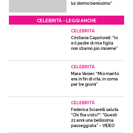
lui dormo benissimo”
CELEBRITÀ - LEGGI ANCHE
CELEBRITÀ
Cristiana Capotondi: “Io
e il padre di mia figlia
non stiamo più insieme”
CELEBRITÀ
Mara Venier: “Mio marito
era in fin di vita, in coma
per tre giorni”
CELEBRITÀ
Federica Sciarelli saluta
“Chi l’ha visto?”: “Questi
22 anni una bellissima
passeggiata” – VIDEO