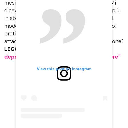
mesi rinchiusa in casa, con le tende chiuse. Mi
dicevano: ‘Respira’. Io ci provavo ma andavo più
in sbatti. Invece bisogna imparare a farlo nel
modo corretto. Quindi rinnovo il mio consiglio:
praticate Hatha yoga se volete uscire dagli
attacchi di panico che portano alla depressione”.
LEGGI ANCHE:
Belen Rodriguez e la
depressione: “Sono sparita per sopravvivere”
View this post on Instagram