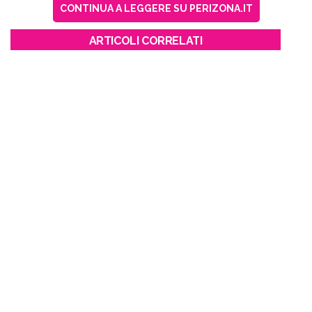
CONTINUA A LEGGERE SU PERIZONA.IT
ARTICOLI CORRELATI
GOSSIP
Il genero paparazzato in
barca con tre donne, Sarah
Ferguson lo difende
GOSSIP
La principessa Beatrice è
incinta, in arrivo un altro royal
baby
GOSSIP
William replica a Harry e
Meghan: “Non siamo razzisti”