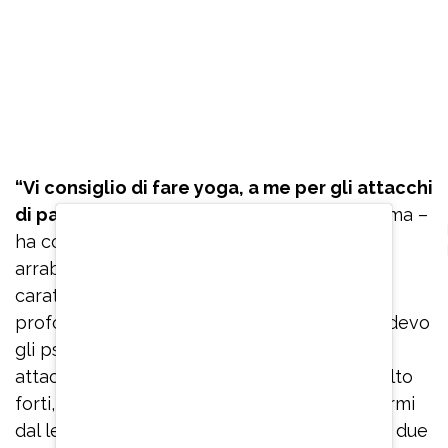
“Vi consiglio di fare yoga, a me per gli attacchi
di panico
è servito veramente tanto, mi calma –
ha confidato – Se ho paura o inizio ad
arrabbiarmi per qualcosa perché ho un
caratterino non molto facile, inspiro
profondamente. Quando stavo male e prendevo
gli psicofarmaci, quando mi arrivavano gli
attacchi di panico che erano veramente molto
forti, ero immobilizzata, non riuscivo ad alzarmi
dal letto e ad uscire dalla stanza. Sono stata due