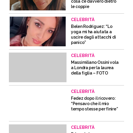
cosa c’è davvero dietro
le coppie
CELEBRITÀ
Belen Rodriguez: “Lo
yoga mi ha aiutata a
uscire dagli attacchi di
panico”
CELEBRITÀ
Massimiliano Ossini vola
a Londra per la laurea
della figlia – FOTO
CELEBRITÀ
Fedez dopo il ricovero:
“Pensavo che il mio
tempo stesse per finire”
CELEBRITÀ