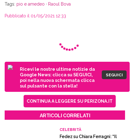
Tags:
pio e amedeo
·
Raoul Bova
Pubblicato il 01/05/2021 12:33
Ricevi le nostre ultime notizie da
Google News: clicca su SEGUICI,
SEGUICI
poi nella nuova schermata clicca
sul pulsante con la stella!
CONTINUA A LEGGERE SU PERIZONA.IT
ARTICOLI CORRELATI
CELEBRITÀ
Fedez su Chiara Ferragni: “Il