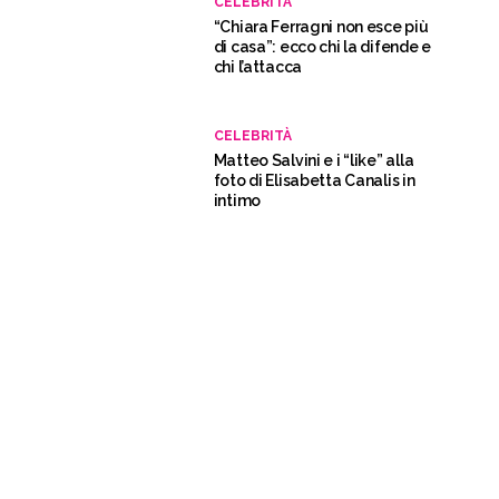
CELEBRITÀ
“Chiara Ferragni non esce più
di casa”: ecco chi la difende e
chi l’attacca
CELEBRITÀ
Matteo Salvini e i “like” alla
foto di Elisabetta Canalis in
intimo