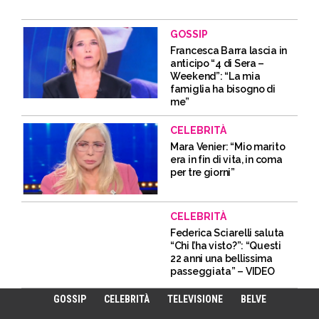
GOSSIP
Francesca Barra lascia in
anticipo “4 di Sera –
Weekend”: “La mia
famiglia ha bisogno di
me”
CELEBRITÀ
Mara Venier: “Mio marito
era in fin di vita, in coma
per tre giorni”
CELEBRITÀ
Federica Sciarelli saluta
“Chi l’ha visto?”: “Questi
22 anni una bellissima
passeggiata” – VIDEO
GOSSIP
CELEBRITÀ
TELEVISIONE
BELVE