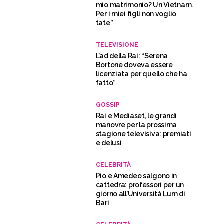
mio matrimonio? Un Vietnam.
Per i miei figli non voglio
tate”
TELEVISIONE
L’ad della Rai: “Serena
Bortone doveva essere
licenziata per quello che ha
fatto”
GOSSIP
Rai e Mediaset, le grandi
manovre per la prossima
stagione televisiva: premiati
e delusi
CELEBRITÀ
Pio e Amedeo salgono in
cattedra: professori per un
giorno all’Università Lum di
Bari