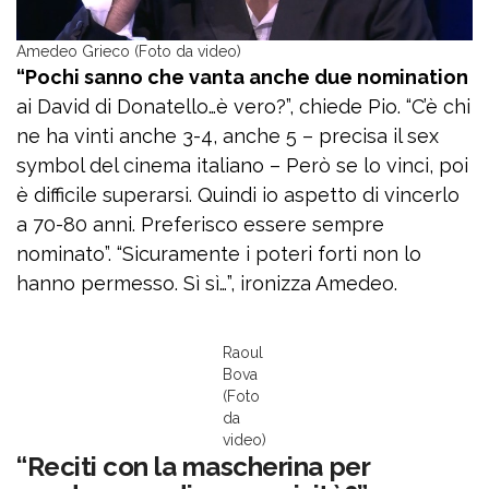
Amedeo Grieco (Foto da video)
“Pochi sanno che vanta anche due nomination
ai David di Donatello…è vero?”, chiede Pio. “C’è chi
ne ha vinti anche 3-4, anche 5 – precisa il sex
symbol del cinema italiano – Però se lo vinci, poi
è difficile superarsi. Quindi io aspetto di vincerlo
a 70-80 anni. Preferisco essere sempre
nominato”. “Sicuramente i poteri forti non lo
hanno permesso. Sì sì…”, ironizza Amedeo.
Raoul
Bova
(Foto
da
video)
“Reciti con la mascherina per