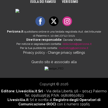
ISOLA DEI FAMOSI
VERISSIMO
Perizona.it
quotidiano online è una testata registrata Aut. del tribunale
di Palermo n. 10 del 27/12/2021
Direttore responsabile
: Daniela Vitello
Per notizie e segnalazioni contatta:
redazione@perizona.it
Per la tua pubblicità contatta:
marketing@perizona.it
Privacy policy
Change privacy settings
-
Questo sito è associato alla
Copyright © 2026
Editore:
Livesicilia.it Srl
- Via della Libertà, 56 – 90143 Palermo
Tel: 0916119635 P.IVA: 05808650823
Livesicilia.it
Srl è iscritta al
Registro degli Operatori di
Comunicazione (ROC)
con il numero 19965