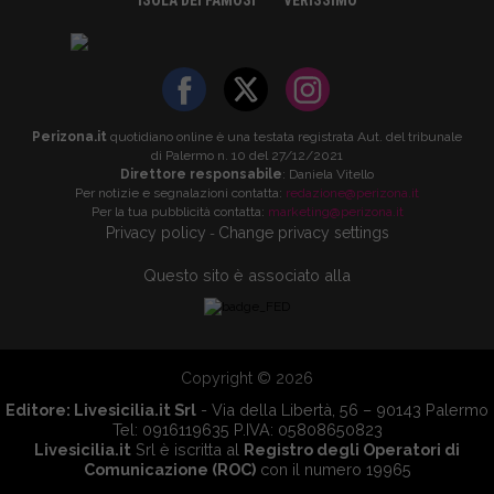
ISOLA DEI FAMOSI
VERISSIMO
Perizona.it
quotidiano online è una testata registrata Aut. del tribunale
di Palermo n. 10 del 27/12/2021
Direttore responsabile
: Daniela Vitello
Per notizie e segnalazioni contatta:
redazione@perizona.it
Per la tua pubblicità contatta:
marketing@perizona.it
Privacy policy
Change privacy settings
-
Questo sito è associato alla
Copyright © 2026
Editore:
Livesicilia.it Srl
- Via della Libertà, 56 – 90143 Palermo
Tel: 0916119635 P.IVA: 05808650823
Livesicilia.it
Srl è iscritta al
Registro degli Operatori di
Comunicazione (ROC)
con il numero 19965