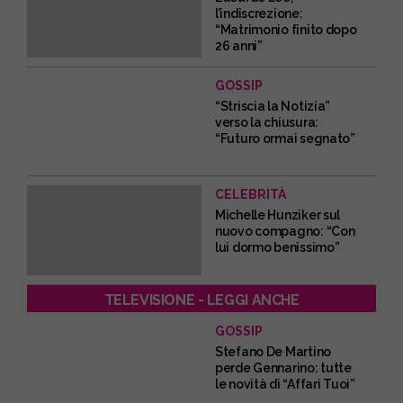
l’indiscrezione:
“Matrimonio finito dopo
26 anni”
GOSSIP
“Striscia la Notizia”
verso la chiusura:
“Futuro ormai segnato”
CELEBRITÀ
Michelle Hunziker sul
nuovo compagno: “Con
lui dormo benissimo”
TELEVISIONE - LEGGI ANCHE
GOSSIP
Stefano De Martino
perde Gennarino: tutte
le novità di “Affari Tuoi”