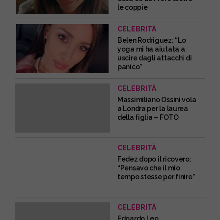
le coppie
CELEBRITÀ
Belen Rodriguez: “Lo
yoga mi ha aiutata a
uscire dagli attacchi di
panico”
CELEBRITÀ
Massimiliano Ossini vola
a Londra per la laurea
della figlia – FOTO
CELEBRITÀ
Fedez dopo il ricovero:
“Pensavo che il mio
tempo stesse per finire”
CELEBRITÀ
Edoardo Leo,