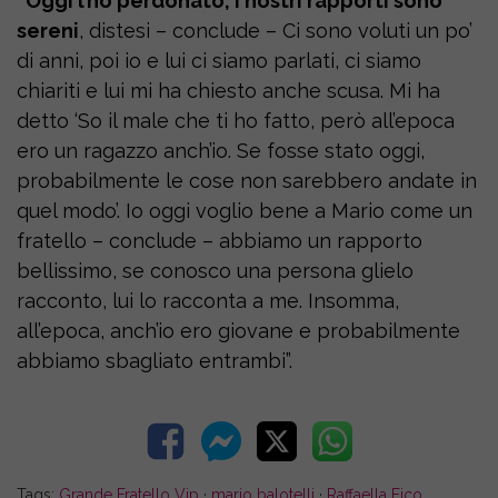
“Oggi l’ho perdonato, i nostri rapporti sono
sereni
, distesi – conclude – Ci sono voluti un po’
di anni, poi io e lui ci siamo parlati, ci siamo
chiariti e lui mi ha chiesto anche scusa. Mi ha
detto ‘So il male che ti ho fatto, però all’epoca
ero un ragazzo anch’io. Se fosse stato oggi,
probabilmente le cose non sarebbero andate in
quel modo’. Io oggi voglio bene a Mario come un
fratello – conclude – abbiamo un rapporto
bellissimo, se conosco una persona glielo
racconto, lui lo racconta a me. Insomma,
all’epoca, anch’io ero giovane e probabilmente
abbiamo sbagliato entrambi”.
Tags:
Grande Fratello Vip
·
mario balotelli
·
Raffaella Fico