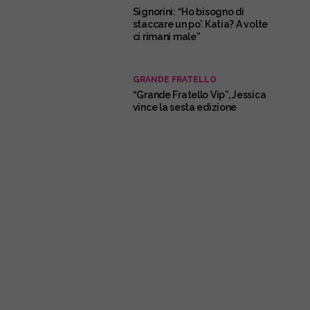
Signorini: “Ho bisogno di
staccare un po’. Katia? A volte
ci rimani male”
GRANDE FRATELLO
“Grande Fratello Vip”, Jessica
vince la sesta edizione