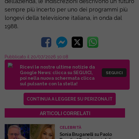
dell’azienda, le indiscrezioni descrivono un futuro
sempre più incerto per uno dei programmi più
longevi della televisione italiana, in onda dal
1988.
Pubblicato il 20/07/2026 10:08
Ricevi le nostre ultime notizie da
Google News: clicca su SEGUICI,
SEGUICI
poi nella nuova schermata clicca
sul pulsante con la stella!
CONTINUA A LEGGERE SU PERIZONA.IT
ARTICOLI CORRELATI
CELEBRITÀ
Sonia Bruganelli su Paolo