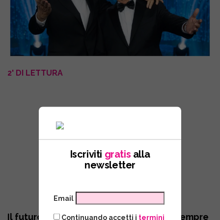
2' DI LETTURA
Iscriviti
gratis
alla
newsletter
Email
Il futuro di “Striscia la Notizia” appare sempre
Continuando accetti i
termini