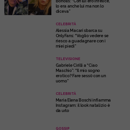
Bonolis: “Con lui ero infelice,
lo era anche lui ma non lo
diceva”
CELEBRITÀ
Alessia Macari sbarca su
OnlyFans: “Voglio vedere se
riesco a guadagnare con i
miei piedi”
TELEVISIONE
Gabriele Cirilli a “Ciao
Maschio”: “Il mio sogno
erotico? Fare sess0 con un
uomo”
CELEBRITÀ
Maria Elena Boschi infiamma
Instagram: il look natalizio è
da urlo
GOSSIP