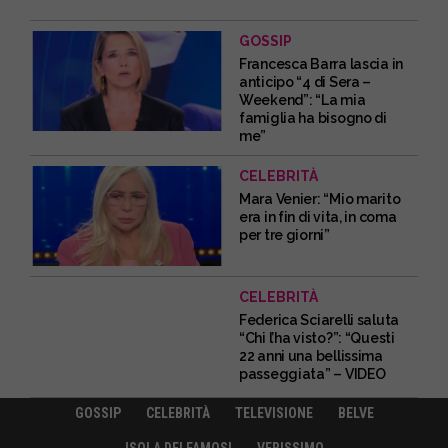
GOSSIP
Francesca Barra lascia in
anticipo “4 di Sera –
Weekend”: “La mia
famiglia ha bisogno di
me”
CELEBRITÀ
Mara Venier: “Mio marito
era in fin di vita, in coma
per tre giorni”
CELEBRITÀ
Federica Sciarelli saluta
“Chi l’ha visto?”: “Questi
22 anni una bellissima
passeggiata” – VIDEO
GOSSIP
CELEBRITÀ
TELEVISIONE
BELVE