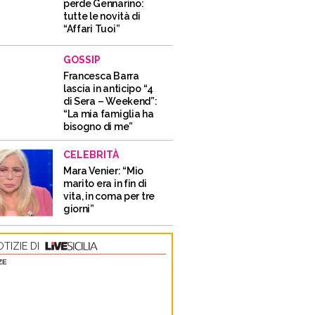
perde Gennarino:
tutte le novità di
“Affari Tuoi”
GOSSIP
Francesca Barra
lascia in anticipo “4
di Sera – Weekend”:
“La mia famiglia ha
bisogno di me”
CELEBRITÀ
Mara Venier: “Mio
marito era in fin di
vita, in coma per tre
giorni”
TIZIE DI
ZE