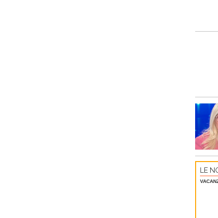
LE NO
VACAN