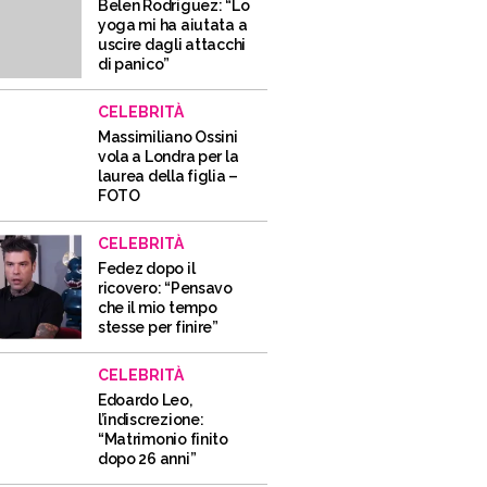
Belen Rodriguez: “Lo
yoga mi ha aiutata a
uscire dagli attacchi
di panico”
CELEBRITÀ
Massimiliano Ossini
vola a Londra per la
laurea della figlia –
FOTO
CELEBRITÀ
Fedez dopo il
ricovero: “Pensavo
che il mio tempo
stesse per finire”
CELEBRITÀ
Edoardo Leo,
l’indiscrezione:
“Matrimonio finito
dopo 26 anni”