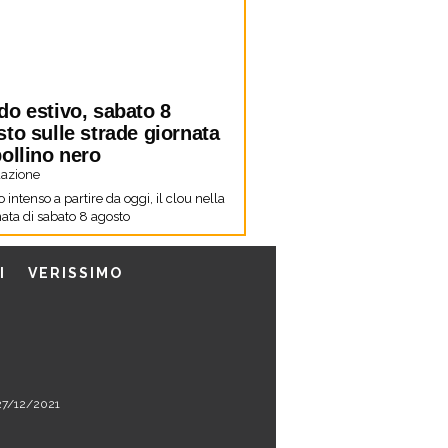
do estivo, sabato 8
to sulle strade giornata
ollino nero
azione
co intenso a partire da oggi, il clou nella
ata di sabato 8 agosto
I
VERISSIMO
l 27/12/2021