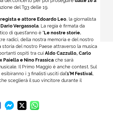
a del concerto per poi proseguire
dalle 16 a
uzione del Tg3 delle 19.
l
regista e attore Edoardo Leo
, la giornalista
e
Dario Vergassola
. La regia è firmata da
stico di quest’anno è “
Le nostre storie.
tre radici, della nostra memoria e del nostro
 storia del nostro Paese attraverso la musica
portanti ospiti tra cui
Aldo Cazzullo, Carlo
ax Paiella e Nino Frassica
che sarà
usicale. Il Primo Maggio è anche contest. Sul
sibiranno i 3 finalisti usciti dal’
1’M Festival
,
e sceglierà il suo vincitore durante il