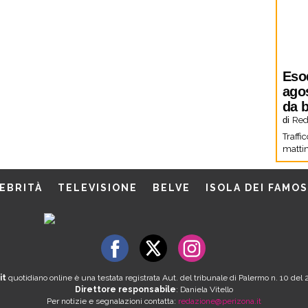
Eso
agos
da b
di
Red
Traffi
mattin
EBRITÀ
TELEVISIONE
BELVE
ISOLA DEI FAMOS
it
quotidiano online è una testata registrata Aut. del tribunale di Palermo n. 10 de
Direttore responsabile
: Daniela Vitello
Per notizie e segnalazioni contatta:
redazione@perizona.it