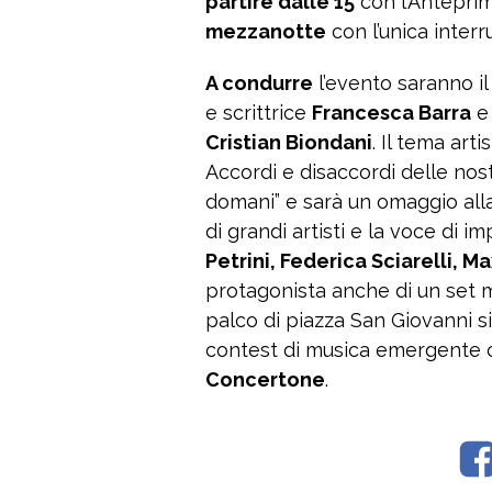
partire dalle 15
con l’Anteprim
mezzanotte
con l’unica interr
A condurre
l’evento saranno i
e scrittrice
Francesca Barra
Cristian Biondani
. Il tema arti
Accordi e disaccordi delle nos
domani” e sarà un omaggio alla
di grandi artisti e la voce di im
Petrini, Federica Sciarelli, M
protagonista anche di un set m
palco di piazza San Giovanni si e
contest di musica emergente ch
Concertone
.