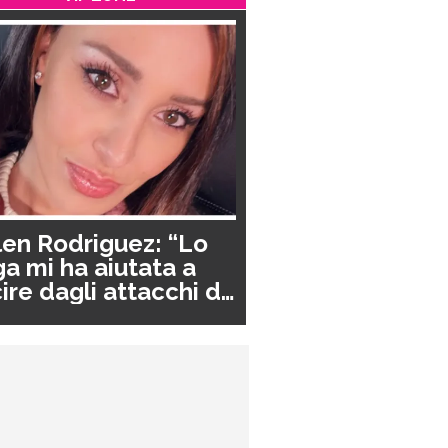
en Rodriguez: “Lo
a mi ha aiutata a
ire dagli attacchi di
nico”