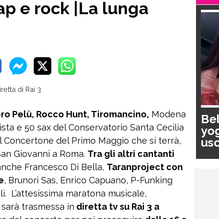
p e rock |La lunga
ro Pelù, Rocco Hunt, Tiromancino,
Modena
Bel
ista e 50 sax del Conservatorio Santa Cecilia
yog
usc
 al Concertone del Primo Maggio che si terrà,
pa
 San Giovanni a Roma.
Tra gli altri cantanti
nche Francesco Di Bella,
Taranproject con
e
, Brunori Sas, Enrico Capuano, P-Funking
i. L’attesissima maratona musicale,
 sarà trasmessa in
diretta tv su Rai 3 a