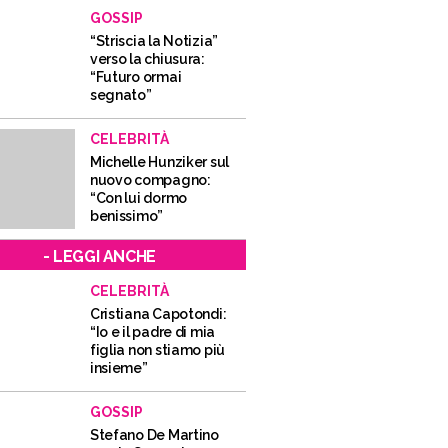
GOSSIP
“Striscia la Notizia”
verso la chiusura:
“Futuro ormai
segnato”
CELEBRITÀ
Michelle Hunziker sul
nuovo compagno:
“Con lui dormo
benissimo”
- LEGGI ANCHE
CELEBRITÀ
Cristiana Capotondi:
“Io e il padre di mia
figlia non stiamo più
insieme”
GOSSIP
Stefano De Martino