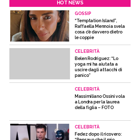
HOT NEWS
GOSSIP
“Temptation Island”,
Raffaella Mennoia svela
cosa c’è davvero dietro
le coppie
CELEBRITÀ
Belen Rodriguez: “Lo
yoga mi ha aiutata a
uscire dagli attacchi di
panico”
CELEBRITÀ
Massimiliano Ossini vola
a Londra per la laurea
della figlia – FOTO
CELEBRITÀ
Fedez dopo il ricovero:
“Pensavo che il mio