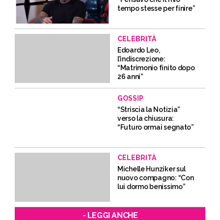
tempo stesse per finire”
CELEBRITÀ
Edoardo Leo,
l’indiscrezione:
“Matrimonio finito dopo
26 anni”
GOSSIP
“Striscia la Notizia”
verso la chiusura:
“Futuro ormai segnato”
CELEBRITÀ
Michelle Hunziker sul
nuovo compagno: “Con
lui dormo benissimo”
- LEGGI ANCHE