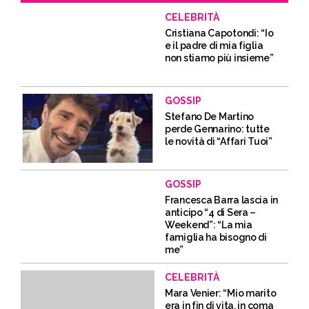
CELEBRITÀ
Cristiana Capotondi: “Io
e il padre di mia figlia
non stiamo più insieme”
GOSSIP
Stefano De Martino
perde Gennarino: tutte
le novità di “Affari Tuoi”
GOSSIP
Francesca Barra lascia in
anticipo “4 di Sera –
Weekend”: “La mia
famiglia ha bisogno di
me”
CELEBRITÀ
Mara Venier: “Mio marito
era in fin di vita, in coma