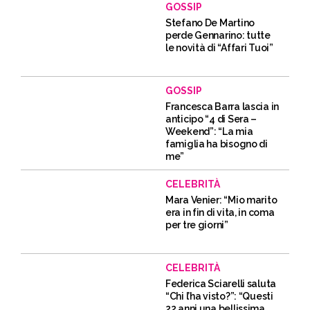
GOSSIP
Stefano De Martino
perde Gennarino: tutte
le novità di “Affari Tuoi”
GOSSIP
Francesca Barra lascia in
anticipo “4 di Sera –
Weekend”: “La mia
famiglia ha bisogno di
me”
CELEBRITÀ
Mara Venier: “Mio marito
era in fin di vita, in coma
per tre giorni”
CELEBRITÀ
Federica Sciarelli saluta
“Chi l’ha visto?”: “Questi
22 anni una bellissima