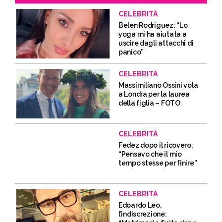
CELEBRITÀ
Belen Rodriguez: “Lo
yoga mi ha aiutata a
uscire dagli attacchi di
panico”
CELEBRITÀ
Massimiliano Ossini vola
a Londra per la laurea
della figlia – FOTO
CELEBRITÀ
Fedez dopo il ricovero:
“Pensavo che il mio
tempo stesse per finire”
CELEBRITÀ
Edoardo Leo,
l’indiscrezione: