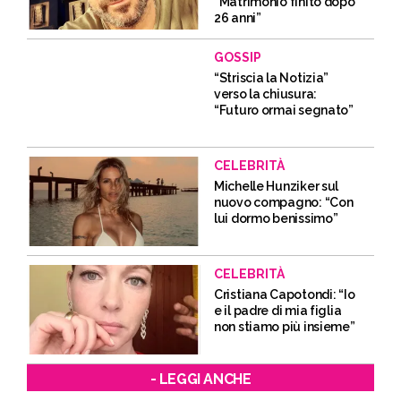
“Matrimonio finito dopo
26 anni”
GOSSIP
“Striscia la Notizia”
verso la chiusura:
“Futuro ormai segnato”
CELEBRITÀ
Michelle Hunziker sul
nuovo compagno: “Con
lui dormo benissimo”
CELEBRITÀ
Cristiana Capotondi: “Io
e il padre di mia figlia
non stiamo più insieme”
- LEGGI ANCHE